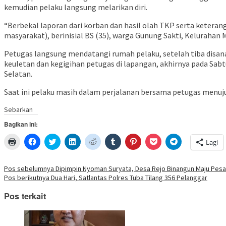
kemudian pelaku langsung melarikan diri.
“Berbekal laporan dari korban dan hasil olah TKP serta keter
masyarakat), berinisial BS (35), warga Gunung Sakti, Kelurahan M
Petugas langsung mendatangi rumah pelaku, setelah tiba disana
keuletan dan kegigihan petugas di lapangan, akhirnya pada Sabtu
Selatan.
Saat ini pelaku masih dalam perjalanan bersama petugas menuju
Sebarkan
Bagikan ini:
Klik
Klik
Klik
Klik
Klik
Klik
Klik
Klik
Klik
Lagi
untuk
untuk
untuk
untuk
untuk
untuk
untuk
untuk
untuk
mencetak(Membuka
membagikan
berbagi
berbagi
berbagi
berbagi
berbagi
berbagi
berbagi
di
di
pada
di
pada
pada
pada
via
di
jendela
Facebook(Membuka
Twitter(Membuka
Linkedln(Membuka
Reddit(Membuka
Tumblr(Membuka
Pinterest(Membuka
Pocket(Membuka
Telegram(Mem
Navigasi
Pos sebelumnya
Dipimpin Nyoman Suryata, Desa Rejo Binangun Maju Pesa
yang
di
di
di
di
di
di
di
di
Pos berikutnya
Dua Hari, Satlantas Polres Tuba Tilang 356 Pelanggar
baru)
jendela
jendela
jendela
jendela
jendela
jendela
jendela
jendela
pos
yang
yang
yang
yang
yang
yang
yang
yang
baru)
baru)
baru)
baru)
baru)
baru)
baru)
baru)
Pos terkait