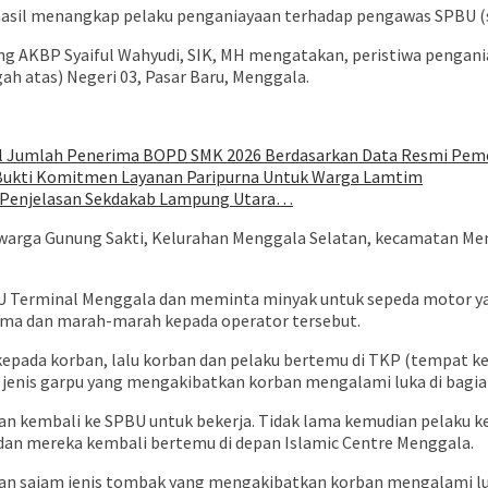
asil menangkap pelaku penganiayaan terhadap pengawas SPBU (s
 AKBP Syaiful Wahyudi, SIK, MH mengatakan, peristiwa penganiayaa
ah atas) Negeri 03, Pasar Baru, Menggala.
oal Jumlah Penerima BOPD SMK 2026 Berdasarkan Data Resmi Pem
 Bukti Komitmen Layanan Paripurna Untuk Warga Lamtim
ni Penjelasan Sekdakab Lampung Utara…
, warga Gunung Sakti, Kelurahan Menggala Selatan, kecamatan Men
BU Terminal Menggala dan meminta minyak untuk sepeda motor ya
erima dan marah-marah kepada operator tersebut.
pada korban, lalu korban dan pelaku bertemu di TKP (tempat kej
enis garpu yang mengakibatkan korban mengalami luka di bagian
ban kembali ke SPBU untuk bekerja. Tidak lama kemudian pelaku
dan mereka kembali bertemu di depan Islamic Centre Menggala.
 sajam jenis tombak yang mengakibatkan korban mengalami luka