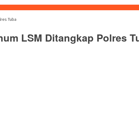
lres Tuba
num LSM Ditangkap Polres T
buka