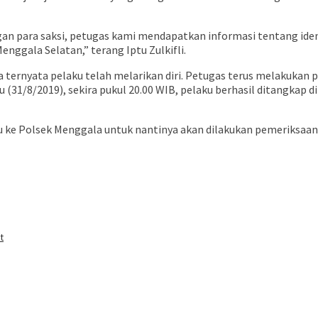
angan para saksi, petugas kami mendapatkan informasi tentang 
enggala Selatan,” terang Iptu Zulkifli.
 ternyata pelaku telah melarikan diri. Petugas terus melakukan
 (31/8/2019), sekira pukul 20.00 WIB, pelaku berhasil ditangkap 
 ke Polsek Menggala untuk nantinya akan dilakukan pemeriksaan 
buka
t