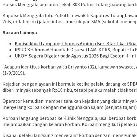
Polsek Menggala bersama Tekab 308 Polres Tulangbawang berh
Kapolsek Menggala Iptu Zulkifli mewakili Kapolres Tulangbawang
WIB, di Jalintim (jalan lintas timur) depan SMA (sekolah meneng
Bacaan Lainnya
Kadisdikbud Lampung Thomas Amirico Beri Klarifikasi S
RSUD KH Ahmad Hanafiah Disurvei LAM-KPRS, Bupati Ela
UKOM Segera Digelar pada Agustus 2026 Bagi Eselon II. I
“Adapun identitas korban yaitu Eri yanto (32), karyawan swasta
(1/9/2019).
Kejadian penganiayaan ini bermula ketika pelaku datang ke SP
diberi minyak sebanyak Rp10 ribu, tetapi pelaku malah tidak t
Operator kemudian memberitahukan kejadian yang dialaminya ke
menyerang korban dengan menggunakan sajam (senjata tajam) j
Korban langsung berobat ke Klinik Menggala, usai berobat kor
melambaikan tangan ke arah korban. Korban mengikuti pelaku 
Disana, pelaku langsung menyerang korban dengan menggunakan