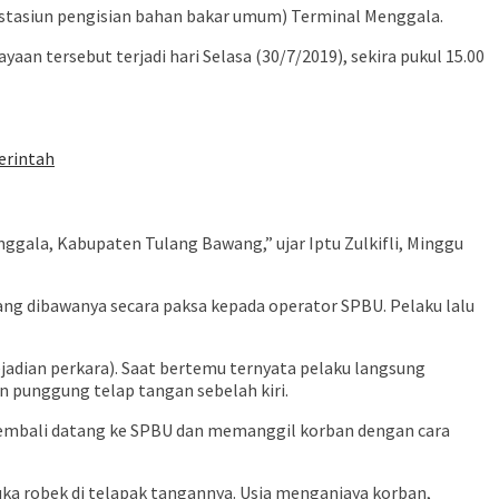
tasiun pengisian bahan bakar umum) Terminal Menggala.
n tersebut terjadi hari Selasa (30/7/2019), sekira pukul 15.00
erintah
ggala, Kabupaten Tulang Bawang,” ujar Iptu Zulkifli, Minggu
ng dibawanya secara paksa kepada operator SPBU. Pelaku lalu
adian perkara). Saat bertemu ternyata pelaku langsung
 punggung telap tangan sebelah kiri.
 kembali datang ke SPBU dan memanggil korban dengan cara
 robek di telapak tangannya. Usia menganiaya korban,