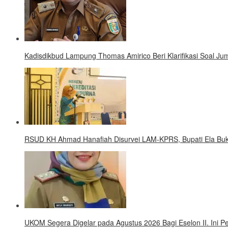
Kadisdikbud Lampung Thomas Amirico Beri Klarifikasi Soal 
RSUD KH Ahmad Hanafiah Disurvei LAM-KPRS, Bupati Ela Buk
UKOM Segera Digelar pada Agustus 2026 Bagi Eselon II. Ini