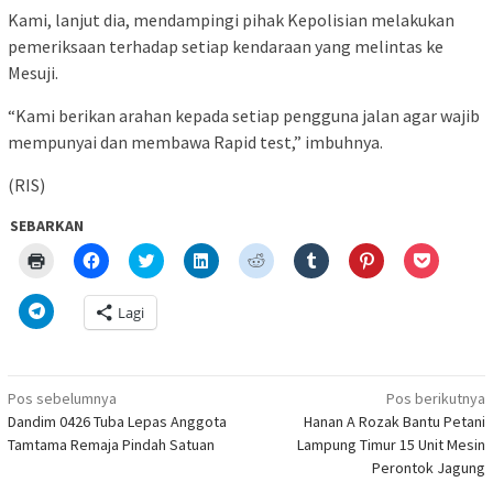
Kami, lanjut dia, mendampingi pihak Kepolisian melakukan
pemeriksaan terhadap setiap kendaraan yang melintas ke
Mesuji.
“Kami berikan arahan kepada setiap pengguna jalan agar wajib
mempunyai dan membawa Rapid test,” imbuhnya.
(RIS)
SEBARKAN
Klik
Klik
Klik
Klik
Klik
Klik
Klik
Klik
untuk
untuk
untuk
untuk
untuk
untuk
untuk
untuk
mencetak(Membuka
membagikan
berbagi
berbagi
berbagi
berbagi
berbagi
berbagi
di
di
pada
di
pada
pada
pada
via
Klik
Lagi
jendela
Facebook(Membuka
Twitter(Membuka
Linkedln(Membuka
Reddit(Membuka
Tumblr(Membuka
Pinterest(Membu
Pocket(
untuk
yang
di
di
di
di
di
di
di
berbagi
baru)
jendela
jendela
jendela
jendela
jendela
jendela
jendela
di
yang
yang
yang
yang
yang
yang
yang
Telegram(Membuka
baru)
baru)
baru)
baru)
baru)
baru)
baru)
di
Navigasi
jendela
Pos sebelumnya
Pos berikutnya
yang
pos
Dandim 0426 Tuba Lepas Anggota
Hanan A Rozak Bantu Petani
baru)
Tamtama Remaja Pindah Satuan
Lampung Timur 15 Unit Mesin
Perontok Jagung