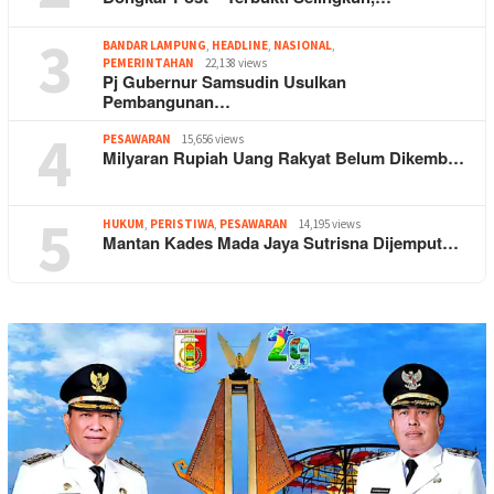
3
BANDAR LAMPUNG
,
HEADLINE
,
NASIONAL
,
PEMERINTAHAN
22,138 views
Pj Gubernur Samsudin Usulkan
Pembangunan…
4
PESAWARAN
15,656 views
Milyaran Rupiah Uang Rakyat Belum Dikemb…
5
HUKUM
,
PERISTIWA
,
PESAWARAN
14,195 views
Mantan Kades Mada Jaya Sutrisna Dijemput…