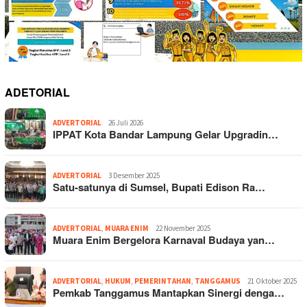
ADETORIAL
ADVERTORIAL
26 Juli 2026
IPPAT Kota Bandar Lampung Gelar Upgradin…
ADVERTORIAL
3 Desember 2025
Satu-satunya di Sumsel, Bupati Edison Ra…
ADVERTORIAL
,
MUARA ENIM
22 November 2025
Muara Enim Bergelora Karnaval Budaya yan…
ADVERTORIAL
,
HUKUM
,
PEMERINTAHAN
,
TANGGAMUS
21 Oktober 2025
Pemkab Tanggamus Mantapkan Sinergi denga…