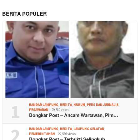
BERITA POPULER
1
BANDAR LAMPUNG
,
BERITA
,
HUKUM
,
PERS DAN JURNALIS
,
PESAWARAN
29,580 views
Bongkar Post – Ancam Wartawan, Pim…
2
BANDAR LAMPUNG
,
BERITA
,
LAMPUNG SELATAN
,
PEMERINTAHAN
22,586 views
Bongkar Post – Terbukti Selingkuh,…