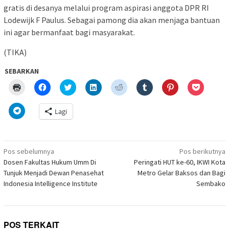
gratis di desanya melalui program aspirasi anggota DPR RI
Lodewijk F Paulus. Sebagai pamong dia akan menjaga bantuan
ini agar bermanfaat bagi masyarakat.
(TIKA)
SEBARKAN
Klik
Klik
Klik
Klik
Klik
Klik
Klik
Klik
untuk
untuk
untuk
untuk
untuk
untuk
untuk
untuk
mencetak(Membuka
membagikan
berbagi
berbagi
berbagi
berbagi
berbagi
berbagi
di
di
pada
di
pada
pada
pada
via
Klik
Lagi
jendela
Facebook(Membuka
Twitter(Membuka
Linkedln(Membuka
Reddit(Membuka
Tumblr(Membuka
Pinterest(Membu
Pocket(
untuk
yang
di
di
di
di
di
di
di
berbagi
baru)
jendela
jendela
jendela
jendela
jendela
jendela
jendela
di
yang
yang
yang
yang
yang
yang
yang
Telegram(Membuka
baru)
baru)
baru)
baru)
baru)
baru)
baru)
di
Navigasi
jendela
Pos sebelumnya
Pos berikutnya
yang
pos
Dosen Fakultas Hukum Umm Di
Peringati HUT ke-60, IKWI Kota
baru)
Tunjuk Menjadi Dewan Penasehat
Metro Gelar Baksos dan Bagi
Indonesia Intelligence Institute
Sembako
POS TERKAIT