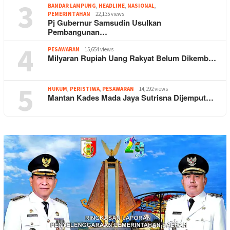
3
BANDAR LAMPUNG
,
HEADLINE
,
NASIONAL
,
PEMERINTAHAN
22,135 views
Pj Gubernur Samsudin Usulkan
Pembangunan…
4
PESAWARAN
15,654 views
Milyaran Rupiah Uang Rakyat Belum Dikemb…
5
HUKUM
,
PERISTIWA
,
PESAWARAN
14,192 views
Mantan Kades Mada Jaya Sutrisna Dijemput…