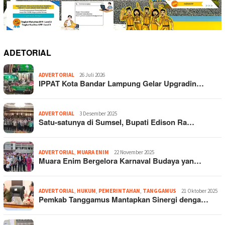
ADETORIAL
ADVERTORIAL
26 Juli 2026
IPPAT Kota Bandar Lampung Gelar Upgradin…
ADVERTORIAL
3 Desember 2025
Satu-satunya di Sumsel, Bupati Edison Ra…
ADVERTORIAL
,
MUARA ENIM
22 November 2025
Muara Enim Bergelora Karnaval Budaya yan…
ADVERTORIAL
,
HUKUM
,
PEMERINTAHAN
,
TANGGAMUS
21 Oktober 2025
Pemkab Tanggamus Mantapkan Sinergi denga…