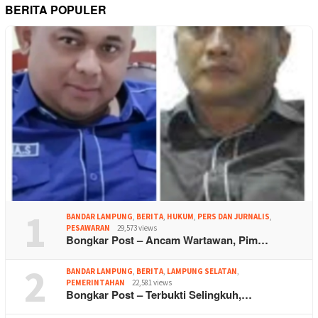
BERITA POPULER
1
BANDAR LAMPUNG
,
BERITA
,
HUKUM
,
PERS DAN JURNALIS
,
PESAWARAN
29,573 views
Bongkar Post – Ancam Wartawan, Pim…
2
BANDAR LAMPUNG
,
BERITA
,
LAMPUNG SELATAN
,
PEMERINTAHAN
22,581 views
Bongkar Post – Terbukti Selingkuh,…