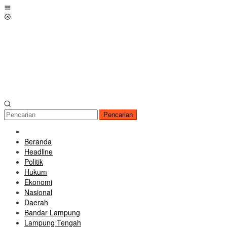
Loncat
Menu
ke
Mobile
konten
Pencarian
Beranda
Headline
Politik
Hukum
Ekonomi
Nasional
Daerah
Bandar Lampung
Lampung Tengah