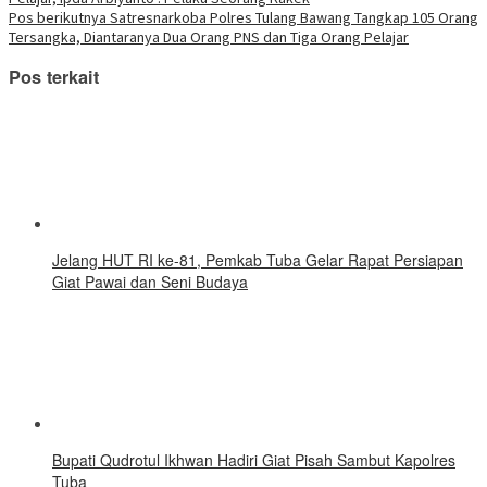
jendela
pos
yang
Pos berikutnya
Satresnarkoba Polres Tulang Bawang Tangkap 105 Orang
baru)
Tersangka, Diantaranya Dua Orang PNS dan Tiga Orang Pelajar
Pos terkait
Jelang HUT RI ke-81, Pemkab Tuba Gelar Rapat Persiapan
Giat Pawai dan Seni Budaya
Bupati Qudrotul Ikhwan Hadiri Giat Pisah Sambut Kapolres
Tuba