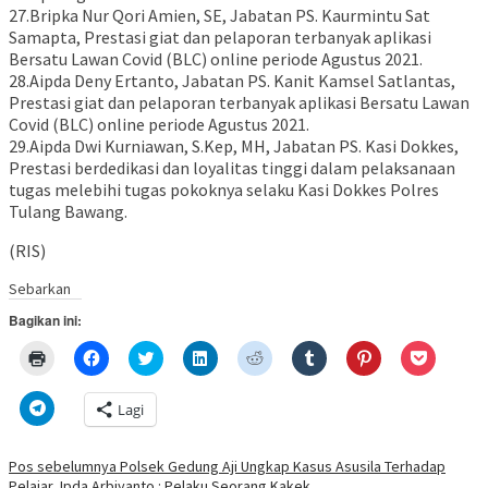
27.Bripka Nur Qori Amien, SE, Jabatan PS. Kaurmintu Sat
Samapta, Prestasi giat dan pelaporan terbanyak aplikasi
Bersatu Lawan Covid (BLC) online periode Agustus 2021.
28.Aipda Deny Ertanto, Jabatan PS. Kanit Kamsel Satlantas,
Prestasi giat dan pelaporan terbanyak aplikasi Bersatu Lawan
Covid (BLC) online periode Agustus 2021.
29.Aipda Dwi Kurniawan, S.Kep, MH, Jabatan PS. Kasi Dokkes,
Prestasi berdedikasi dan loyalitas tinggi dalam pelaksanaan
tugas melebihi tugas pokoknya selaku Kasi Dokkes Polres
Tulang Bawang.
(RIS)
Sebarkan
Bagikan ini:
Klik
Klik
Klik
Klik
Klik
Klik
Klik
Klik
untuk
untuk
untuk
untuk
untuk
untuk
untuk
untuk
mencetak(Membuka
membagikan
berbagi
berbagi
berbagi
berbagi
berbagi
berbagi
di
di
pada
di
pada
pada
pada
via
Klik
Lagi
jendela
Facebook(Membuka
Twitter(Membuka
Linkedln(Membuka
Reddit(Membuka
Tumblr(Membuka
Pinterest(Membu
Pocket(
untuk
yang
di
di
di
di
di
di
di
berbagi
baru)
jendela
jendela
jendela
jendela
jendela
jendela
jendela
di
yang
yang
yang
yang
yang
yang
yang
Telegram(Membuka
Navigasi
Pos sebelumnya
Polsek Gedung Aji Ungkap Kasus Asusila Terhadap
baru)
baru)
baru)
baru)
baru)
baru)
baru)
di
Pelajar, Ipda Arbiyanto : Pelaku Seorang Kakek