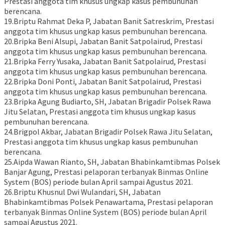
Prestasi anggota tim khusus ungkap kasus pembunuhan
berencana.
19.Briptu Rahmat Deka P, Jabatan Banit Satreskrim, Prestasi
anggota tim khusus ungkap kasus pembunuhan berencana.
20.Bripka Beni Alsupi, Jabatan Banit Satpolairud, Prestasi
anggota tim khusus ungkap kasus pembunuhan berencana.
21.Bripka Ferry Yusaka, Jabatan Banit Satpolairud, Prestasi
anggota tim khusus ungkap kasus pembunuhan berencana.
22.Bripka Doni Ponti, Jabatan Banit Satpolairud, Prestasi
anggota tim khusus ungkap kasus pembunuhan berencana.
23.Bripka Agung Budiarto, SH, Jabatan Brigadir Polsek Rawa
Jitu Selatan, Prestasi anggota tim khusus ungkap kasus
pembunuhan berencana.
24.Brigpol Akbar, Jabatan Brigadir Polsek Rawa Jitu Selatan,
Prestasi anggota tim khusus ungkap kasus pembunuhan
berencana.
25.Aipda Wawan Rianto, SH, Jabatan Bhabinkamtibmas Polsek
Banjar Agung, Prestasi pelaporan terbanyak Binmas Online
System (BOS) periode bulan April sampai Agustus 2021.
26.Briptu Khusnul Dwi Wulandari, SH, Jabatan
Bhabinkamtibmas Polsek Penawartama, Prestasi pelaporan
terbanyak Binmas Online System (BOS) periode bulan April
sampai Agustus 2021.