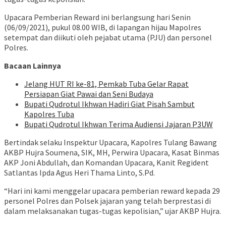
Upacara Pemberian Reward ini berlangsung hari Senin
(06/09/2021), pukul 08.00 WIB, di lapangan hijau Mapolres
setempat dan diikuti oleh pejabat utama (PJU) dan personel
Polres.
Bacaan Lainnya
Jelang HUT RI ke-81, Pemkab Tuba Gelar Rapat
Persiapan Giat Pawai dan Seni Budaya
Bupati Qudrotul Ikhwan Hadiri Giat Pisah Sambut
Kapolres Tuba
Bupati Qudrotul Ikhwan Terima Audiensi Jajaran P3UW
Bertindak selaku Inspektur Upacara, Kapolres Tulang Bawang
AKBP Hujra Soumena, SIK, MH, Perwira Upacara, Kasat Binmas
AKP Joni Abdullah, dan Komandan Upacara, Kanit Regident
Satlantas Ipda Agus Heri Thama Linto, S.Pd.
“Hari ini kami menggelar upacara pemberian reward kepada 29
personel Polres dan Polsek jajaran yang telah berprestasi di
dalam melaksanakan tugas-tugas kepolisian,” ujar AKBP Hujra.