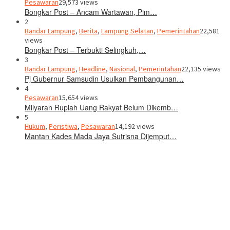
Pesawaran
29,573 views
Bongkar Post – Ancam Wartawan, Pim…
2
Bandar Lampung
,
Berita
,
Lampung Selatan
,
Pemerintahan
22,581
views
Bongkar Post – Terbukti Selingkuh,…
3
Bandar Lampung
,
Headline
,
Nasional
,
Pemerintahan
22,135 views
Pj Gubernur Samsudin Usulkan Pembangunan…
4
Pesawaran
15,654 views
Milyaran Rupiah Uang Rakyat Belum Dikemb…
5
Hukum
,
Peristiwa
,
Pesawaran
14,192 views
Mantan Kades Mada Jaya Sutrisna Dijemput…