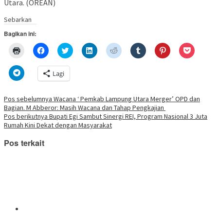
Utara. (OREAN)
Sebarkan
Bagikan ini:
Klik
Klik
Klik
Klik
Klik
Klik
Klik
Klik
untuk
untuk
untuk
untuk
untuk
untuk
untuk
untuk
mencetak(Membuka
membagikan
berbagi
berbagi
berbagi
berbagi
berbagi
berbagi
di
di
pada
di
pada
pada
pada
via
Klik
Lagi
jendela
Facebook(Membuka
Twitter(Membuka
Linkedln(Membuka
Reddit(Membuka
Tumblr(Membuka
Pinterest(Membu
Pocket(
untuk
yang
di
di
di
di
di
di
di
berbagi
baru)
jendela
jendela
jendela
jendela
jendela
jendela
jendela
di
yang
yang
yang
yang
yang
yang
yang
Telegram(Membuka
Navigasi
Pos sebelumnya
Wacana ‘ Pemkab Lampung Utara Merger’ OPD dan
baru)
baru)
baru)
baru)
baru)
baru)
baru)
di
Bagian. M Abberor: Masih Wacana dan Tahap Pengkajian
jendela
pos
yang
Pos berikutnya
Bupati Egi Sambut Sinergi REI, Program Nasional 3 Juta
baru)
Rumah Kini Dekat dengan Masyarakat
Pos terkait