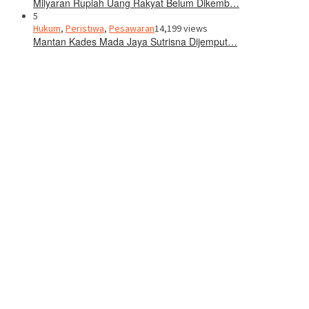
Milyaran Rupiah Uang Rakyat Belum Dikemb…
5
Hukum
,
Peristiwa
,
Pesawaran
14,199 views
Mantan Kades Mada Jaya Sutrisna Dijemput…