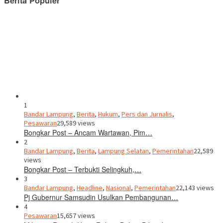
Berita Populer
1
Bandar Lampung
,
Berita
,
Hukum
,
Pers dan Jurnalis
,
Pesawaran
29,589 views
Bongkar Post – Ancam Wartawan, Pim…
2
Bandar Lampung
,
Berita
,
Lampung Selatan
,
Pemerintahan
22,589
views
Bongkar Post – Terbukti Selingkuh,…
3
Bandar Lampung
,
Headline
,
Nasional
,
Pemerintahan
22,143 views
Pj Gubernur Samsudin Usulkan Pembangunan…
4
Pesawaran
15,657 views