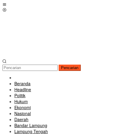
Loncat
Menu
ke
Mobile
konten
Pencarian
Beranda
Headline
Politik
Hukum
Ekonomi
Nasional
Daerah
Bandar Lampung
Lampung Tengah