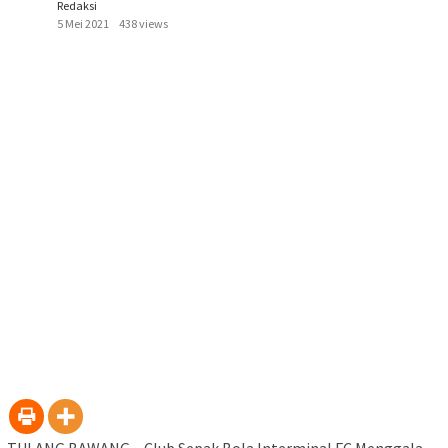
Redaksi
5 Mei 2021
438 views
TULANG BAWANG – Club Sepak Bola Interminal FC Menggala,