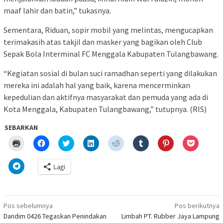
maaf lahir dan batin,” tukasnya.
Sementara, Riduan, sopir mobil yang melintas, mengucapkan
terimakasih atas takjil dan masker yang bagikan oleh Club
Sepak Bola Interminal FC Menggala Kabupaten Tulangbawang.
“Kegiatan sosial di bulan suci ramadhan seperti yang dilakukan
mereka ini adalah hal yang baik, karena mencerminkan
kepedulian dan aktifnya masyarakat dan pemuda yang ada di
Kota Menggala, Kabupaten Tulangbawang,” tutupnya. (RIS)
SEBARKAN
Klik
Klik
Klik
Klik
Klik
Klik
Klik
Klik
untuk
untuk
untuk
untuk
untuk
untuk
untuk
untuk
mencetak(Membuka
membagikan
berbagi
berbagi
berbagi
berbagi
berbagi
berbagi
di
di
pada
di
pada
pada
pada
via
Klik
Lagi
jendela
Facebook(Membuka
Twitter(Membuka
Linkedln(Membuka
Reddit(Membuka
Tumblr(Membuka
Pinterest(Membu
Pocket(
untuk
yang
di
di
di
di
di
di
di
berbagi
baru)
jendela
jendela
jendela
jendela
jendela
jendela
jendela
di
yang
yang
yang
yang
yang
yang
yang
Telegram(Membuka
baru)
baru)
baru)
baru)
baru)
baru)
baru)
di
Navigasi
jendela
Pos sebelumnya
Pos berikutnya
yang
pos
Dandim 0426 Tegaskan Penindakan
Limbah PT. Rubber Jaya Lampung
baru)