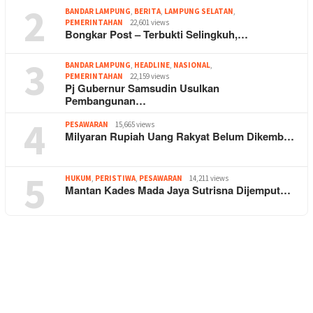
2
BANDAR LAMPUNG
,
BERITA
,
LAMPUNG SELATAN
,
PEMERINTAHAN
22,601 views
Bongkar Post – Terbukti Selingkuh,…
3
BANDAR LAMPUNG
,
HEADLINE
,
NASIONAL
,
PEMERINTAHAN
22,159 views
Pj Gubernur Samsudin Usulkan
Pembangunan…
4
PESAWARAN
15,665 views
Milyaran Rupiah Uang Rakyat Belum Dikemb…
5
HUKUM
,
PERISTIWA
,
PESAWARAN
14,211 views
Mantan Kades Mada Jaya Sutrisna Dijemput…