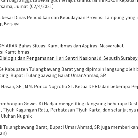
agi anggota sekaligus merajut silahturahmi kokoh kepada ma
sama, Jumat (02/4/2021).
besar Dinas Pendidikan dan Kebudayaan Provinsi Lampung yang m
 Berjaya.
SM AKAR Bahas Situasi Kamtibmas dan Aspirasi Masyarakat
asi Kamtibmas
ialogis dan Pengamanan Hari Santri Nasional di Seputih Surabay
e Kabupaten Tulangbawang Barat yang dipimpin langsung oleh bap
mpingi Bupati Tulangbawang Barat Umar Ahmad, SP.
uzi Hasan, SE., MM. Ponco Nugroho ST. Ketua DPRD dan beberapa P
ombongan Gowes Ki Hadjar mengelilingi langsung beberapa Desti
o, Tiyuh Kagungan Ratu, Perbatasan Tiyuh Karta, dan selanjutnya
 Uluhan Nughik.
di Tulangbawang Barat, Bupati Umar Ahmad, SP. juga memberikan
an)