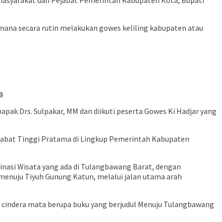
syarakat dan Pejabat Pemerintah Kabupaten Kota, Bupati
ana secara rutin melakukan gowes keliling kabupaten atau
a
ak Drs. Sulpakar, MM dan diikuti peserta Gowes Ki Hadjar yang
ejabat Tinggi Pratama di Lingkup Pemerintah Kabupaten
nasi Wisata yang ada di Tulangbawang Barat, dengan
 menuju Tiyuh Gunung Katun, melalui jalan utama arah
 cindera mata berupa buku yang berjudul Menuju Tulangbawang