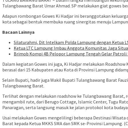
TULANG BAWANG BARAT – Dalam rangka membangun kekompakan b
Tulangbawang Barat Umar Ahmad. SP melakukan giat gowes ber
Adapun rombongan Gowes Ki Hadjar ini beranggotakan keluarga 
kota sebagai bentuk membuka ruang sinergitas menuju Lampung
Bacaan Lainnya
Silaturahmi, Dit Intelkam Polda Lampung dengan Ketua L
Ketua LTC Lampung Imbau Anggota Komunitas Jaga Situ
Brimob Kompi 4B Pelopor Lampung Tengah Gelar Patroli D
Dalam kegiatan Gowes ini juga, Ki Hadjar melakukan Roadshow K
berasal dari 15 Kabupaten atau Kota di Provinsi Lampung dida
Selain Bupati, hadir juga Wakil Bupati Tulangbawang Barat Fa
Tulangbawang Barat.
Terlihat dengan melakukan roadshow ke Tulangbawang Barat, r
mengambil rute, dari Berugo Cottage, Islamic Center, Tugu Rat
Panaragan, serta langsung masuk ke jalan protokol kota budaya
Usai melakukan Gowes mengelilingi beberapa Destinasi Wisata 
Barat kepada Ketua MKKS SMA dan SMK se-Provinsi Lampung. (C