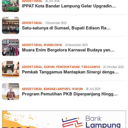
ADVERTORIAL
26 Juli 2026
IPPAT Kota Bandar Lampung Gelar Upgradin…
ADVERTORIAL
3 Desember 2025
Satu-satunya di Sumsel, Bupati Edison Ra…
ADVERTORIAL
,
MUARA ENIM
22 November 2025
Muara Enim Bergelora Karnaval Budaya yan…
ADVERTORIAL
,
HUKUM
,
PEMERINTAHAN
,
TANGGAMUS
21 Oktober 2025
Pemkab Tanggamus Mantapkan Sinergi denga…
ADVERTORIAL
,
BANDAR LAMPUNG
,
HUKUM
28 Juli 2025
Program Pemutihan PKB Diperpanjang Hingg…