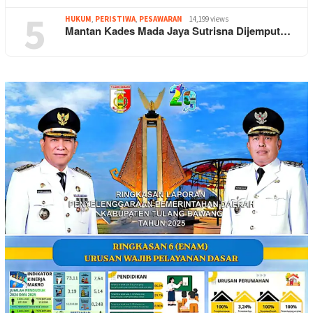
5
HUKUM
,
PERISTIWA
,
PESAWARAN
14,199 views
Mantan Kades Mada Jaya Sutrisna Dijemput…