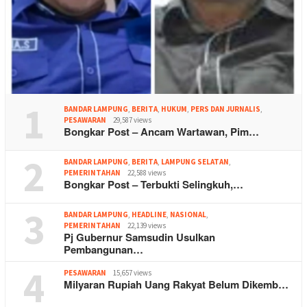
1
BANDAR LAMPUNG
,
BERITA
,
HUKUM
,
PERS DAN JURNALIS
,
PESAWARAN
29,587 views
Bongkar Post – Ancam Wartawan, Pim…
2
BANDAR LAMPUNG
,
BERITA
,
LAMPUNG SELATAN
,
PEMERINTAHAN
22,588 views
Bongkar Post – Terbukti Selingkuh,…
3
BANDAR LAMPUNG
,
HEADLINE
,
NASIONAL
,
PEMERINTAHAN
22,139 views
Pj Gubernur Samsudin Usulkan
Pembangunan…
4
PESAWARAN
15,657 views
Milyaran Rupiah Uang Rakyat Belum Dikemb…