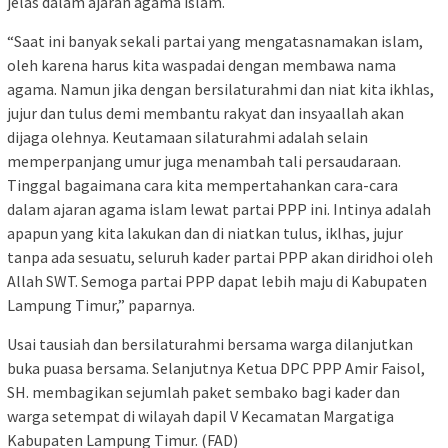
jelas dalam ajaran agama islam.
“Saat ini banyak sekali partai yang mengatasnamakan islam,
oleh karena harus kita waspadai dengan membawa nama
agama. Namun jika dengan bersilaturahmi dan niat kita ikhlas,
jujur dan tulus demi membantu rakyat dan insyaallah akan
dijaga olehnya. Keutamaan silaturahmi adalah selain
memperpanjang umur juga menambah tali persaudaraan.
Tinggal bagaimana cara kita mempertahankan cara-cara
dalam ajaran agama islam lewat partai PPP ini. Intinya adalah
apapun yang kita lakukan dan di niatkan tulus, iklhas, jujur
tanpa ada sesuatu, seluruh kader partai PPP akan diridhoi oleh
Allah SWT. Semoga partai PPP dapat lebih maju di Kabupaten
Lampung Timur,” paparnya.
Usai tausiah dan bersilaturahmi bersama warga dilanjutkan
buka puasa bersama. Selanjutnya Ketua DPC PPP Amir Faisol,
SH. membagikan sejumlah paket sembako bagi kader dan
warga setempat di wilayah dapil V Kecamatan Margatiga
Kabupaten Lampung Timur. (FAD)