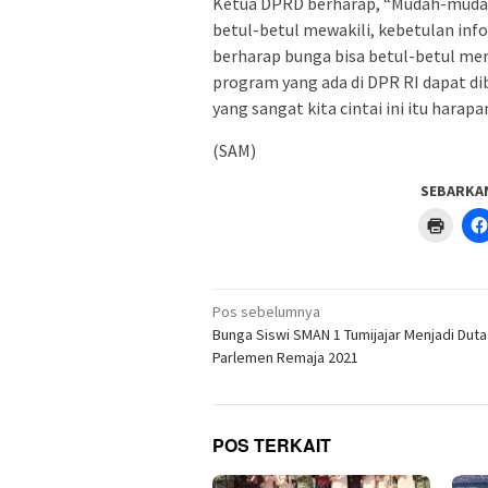
Ketua DPRD berharap, “Mudah-mudah
betul-betul mewakili, kebetulan infor
berharap bunga bisa betul-betul me
program yang ada di DPR RI dapat d
yang sangat kita cintai ini itu harap
(SAM)
SEBARKA
Klik
untuk
menc
di
jendel
yang
Navigasi
baru)
Pos sebelumnya
pos
Bunga Siswi SMAN 1 Tumijajar Menjadi Duta
Parlemen Remaja 2021
POS TERKAIT