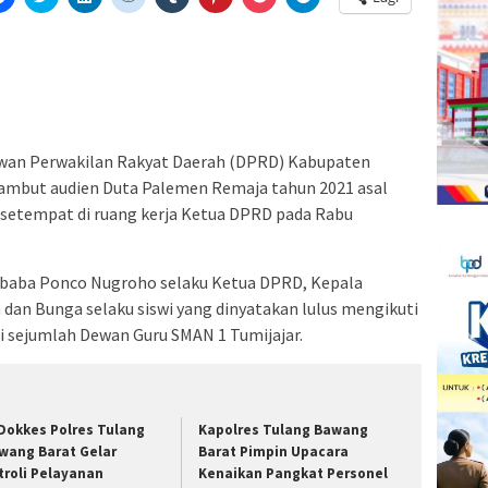
k
untuk
untuk
untuk
untuk
untuk
untuk
untuk
untuk
etak(Membuka
membagikan
berbagi
berbagi
berbagi
berbagi
berbagi
berbagi
berbagi
di
pada
di
pada
pada
pada
via
di
la
Facebook(Membuka
Twitter(Membuka
Linkedln(Membuka
Reddit(Membuka
Tumblr(Membuka
Pinterest(Membuka
Pocket(Membuka
Telegram(Membuka
di
di
di
di
di
di
di
di
jendela
jendela
jendela
jendela
jendela
jendela
jendela
jendela
yang
yang
yang
yang
yang
yang
yang
yang
baru)
baru)
baru)
baru)
baru)
baru)
baru)
baru)
an Perwakilan Rakyat Daerah (DPRD) Kabupaten
mbut audien Duta Palemen Remaja tahun 2021 asal
 setempat di ruang kerja Ketua DPRD pada Rabu
ubaba Ponco Nugroho selaku Ketua DPRD, Kepala
dan Bunga selaku siswi yang dinyatakan lulus mengikuti
ti sejumlah Dewan Guru SMAN 1 Tumijajar.
 Dokkes Polres Tulang
Kapolres Tulang Bawang
wang Barat Gelar
Barat Pimpin Upacara
troli Pelayanan
Kenaikan Pangkat Personel