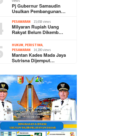
views
Pj Gubernur Samsudin
Usulkan Pembangunan…
4
PESAWARAN
15,658 views
Milyaran Rupiah Uang
Rakyat Belum Dikemb…
5
HUKUM
,
PERISTIWA
,
PESAWARAN
14,200 views
Mantan Kades Mada Jaya
Sutrisna Dijemput…