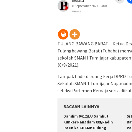
Redaksi
untu
menc
8 September 2021
400
di
views
jende
yang
baru)
TULANG BAWANG BARAT – Ketua Dew
Tulangbawang Barat (Tubaba) menya
sekolah SMAN I Tumijajar kabupaten
(8/9/2021).
Tampak hadir di ruang kerja DPRD T
Sekolah SMAN 1 Tumijajar Najamudin 
seleksi Parlemen Remaja serta diiku
BACAAN LAINNYA
Dandim 0412/LU Sambut
Si
Kunker Pangdam XXI/Radin
Ba
Inten ke KDKMP Pulung
Pa