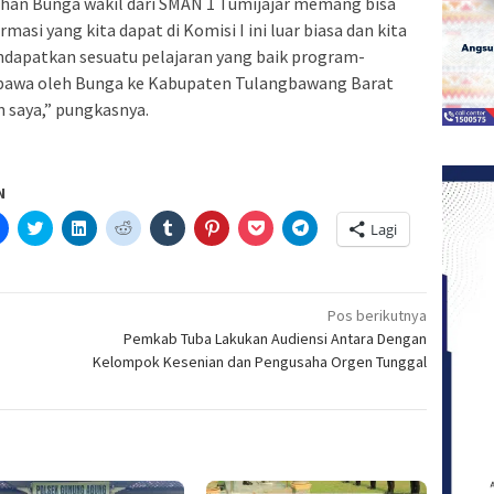
an Bunga wakil dari SMAN 1 Tumijajar memang bisa
masi yang kita dapat di Komisi I ini luar biasa dan kita
ndapatkan sesuatu pelajaran yang baik program-
ibawa oleh Bunga ke Kabupaten Tulangbawang Barat
an saya,” pungkasnya.
N
Klik
Klik
Klik
Klik
Klik
Klik
Klik
Klik
Lagi
untuk
untuk
untuk
untuk
untuk
untuk
untuk
untuk
etak(Membuka
membagikan
berbagi
berbagi
berbagi
berbagi
berbagi
berbagi
berbagi
di
pada
di
pada
pada
pada
via
di
a
Facebook(Membuka
Twitter(Membuka
Linkedln(Membuka
Reddit(Membuka
Tumblr(Membuka
Pinterest(Membuka
Pocket(Membuka
Telegram(Membuka
di
di
di
di
di
di
di
di
jendela
jendela
jendela
jendela
jendela
jendela
jendela
jendela
Pos berikutnya
yang
yang
yang
yang
yang
yang
yang
yang
Pemkab Tuba Lakukan Audiensi Antara Dengan
baru)
baru)
baru)
baru)
baru)
baru)
baru)
baru)
Kelompok Kesenian dan Pengusaha Orgen Tunggal