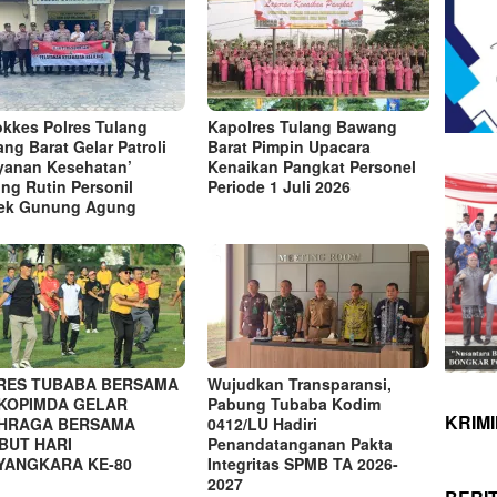
okkes Polres Tulang
Kapolres Tulang Bawang
ng Barat Gelar Patroli
Barat Pimpin Upacara
yanan Kesehatan’
Kenaikan Pangkat Personel
ling Rutin Personil
Periode 1 Juli 2026
ek Gunung Agung
RES TUBABA BERSAMA
Wujudkan Transparansi,
KOPIMDA GELAR
Pabung Tubaba Kodim
KRIM
HRAGA BERSAMA
0412/LU Hadiri
BUT HARI
Penandatanganan Pakta
YANGKARA KE-80
Integritas SPMB TA 2026-
2027