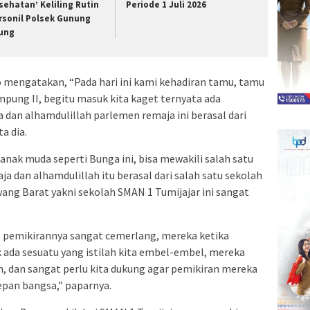
sehatan’ Keliling Rutin
Periode 1 Juli 2026
rsonil Polsek Gunung
ung
mengatakan, “Pada hari ini kami kehadiran tamu, tamu
mpung II, begitu masuk kita kaget ternyata ada
a dan alhamdulillah parlemen remaja ini berasal dari
a dia.
nak muda seperti Bunga ini, bisa mewakili salah satu
a dan alhamdulillah itu berasal dari salah satu sekolah
ng Barat yakni sekolah SMAN 1 Tumijajar ini sangat
 pemikirannya sangat cemerlang, mereka ketika
k ada sesuatu yang istilah kita embel-embel, mereka
, dan sangat perlu kita dukung agar pemikiran mereka
pan bangsa,” paparnya.