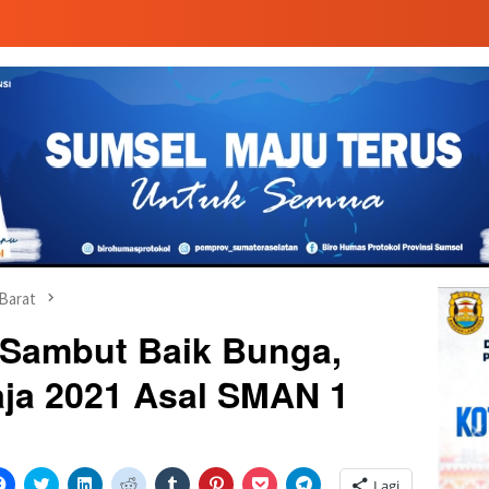
Barat
Sambut Baik Bunga,
ja 2021 Asal SMAN 1
Klik
Klik
Klik
Klik
Klik
Klik
Klik
Klik
Lagi