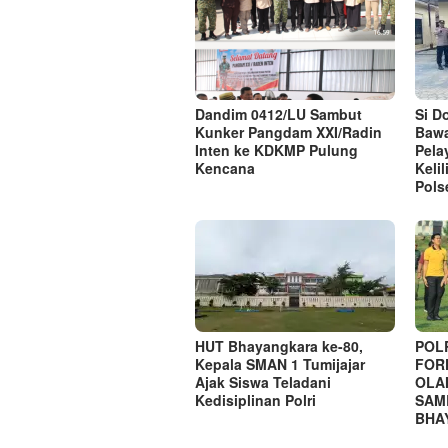
Dandim 0412/LU Sambut
Si D
Kunker Pangdam XXI/Radin
Bawa
Inten ke KDKMP Pulung
Pela
Kencana
Keli
Pols
HUT Bhayangkara ke-80,
POL
Kepala SMAN 1 Tumijajar
FOR
Ajak Siswa Teladani
OLA
Kedisiplinan Polri
SAM
BHA