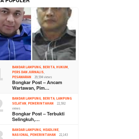
TA POPULER
1
BANDAR LAMPUNG
,
BERITA
,
HUKUM
,
PERS DAN JURNALIS
,
PESAWARAN
29,594 views
Bongkar Post – Ancam
Wartawan, Pim…
2
BANDAR LAMPUNG
,
BERITA
,
LAMPUNG
SELATAN
,
PEMERINTAHAN
22,592
views
Bongkar Post – Terbukti
Selingkuh,…
3
BANDAR LAMPUNG
,
HEADLINE
,
NASIONAL
,
PEMERINTAHAN
22,143