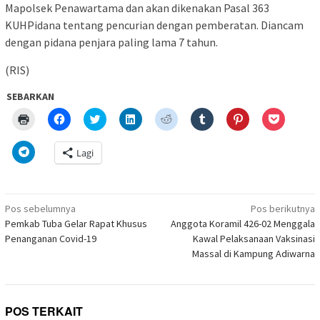
Mapolsek Penawartama dan akan dikenakan Pasal 363
KUHPidana tentang pencurian dengan pemberatan. Diancam
dengan pidana penjara paling lama 7 tahun.
(RIS)
SEBARKAN
Klik
Klik
Klik
Klik
Klik
Klik
Klik
Klik
untuk
untuk
untuk
untuk
untuk
untuk
untuk
untuk
mencetak(Membuka
membagikan
berbagi
berbagi
berbagi
berbagi
berbagi
berbagi
di
di
pada
di
pada
pada
pada
via
Klik
Lagi
jendela
Facebook(Membuka
Twitter(Membuka
Linkedln(Membuka
Reddit(Membuka
Tumblr(Membuka
Pinterest(Membu
Pocket(
untuk
yang
di
di
di
di
di
di
di
berbagi
baru)
jendela
jendela
jendela
jendela
jendela
jendela
jendela
di
yang
yang
yang
yang
yang
yang
yang
Telegram(Membuka
baru)
baru)
baru)
baru)
baru)
baru)
baru)
di
Navigasi
jendela
Pos sebelumnya
Pos berikutnya
yang
pos
Pemkab Tuba Gelar Rapat Khusus
Anggota Koramil 426-02 Menggala
baru)
Penanganan Covid-19
Kawal Pelaksanaan Vaksinasi
Massal di Kampung Adiwarna
POS TERKAIT