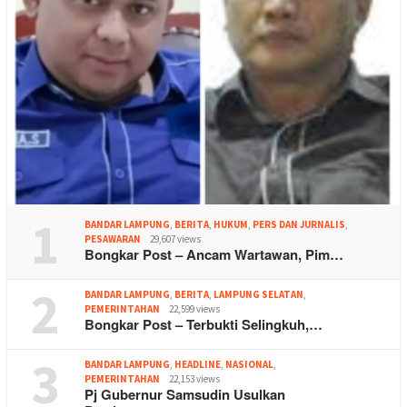
1
BANDAR LAMPUNG
,
BERITA
,
HUKUM
,
PERS DAN JURNALIS
,
PESAWARAN
29,607 views
Bongkar Post – Ancam Wartawan, Pim…
2
BANDAR LAMPUNG
,
BERITA
,
LAMPUNG SELATAN
,
PEMERINTAHAN
22,599 views
Bongkar Post – Terbukti Selingkuh,…
3
BANDAR LAMPUNG
,
HEADLINE
,
NASIONAL
,
PEMERINTAHAN
22,153 views
Pj Gubernur Samsudin Usulkan