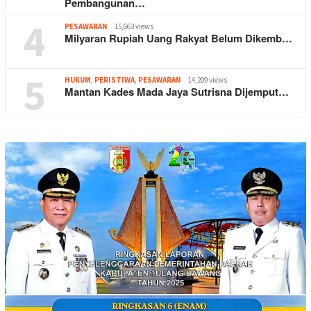
Pembangunan…
4
PESAWARAN
15,663 views
Milyaran Rupiah Uang Rakyat Belum Dikemb…
5
HUKUM
,
PERISTIWA
,
PESAWARAN
14,209 views
Mantan Kades Mada Jaya Sutrisna Dijemput…