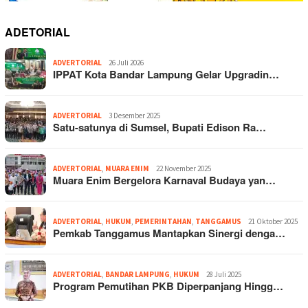
ADETORIAL
ADVERTORIAL
26 Juli 2026
IPPAT Kota Bandar Lampung Gelar Upgradin…
ADVERTORIAL
3 Desember 2025
Satu-satunya di Sumsel, Bupati Edison Ra…
ADVERTORIAL
,
MUARA ENIM
22 November 2025
Muara Enim Bergelora Karnaval Budaya yan…
ADVERTORIAL
,
HUKUM
,
PEMERINTAHAN
,
TANGGAMUS
21 Oktober 2025
Pemkab Tanggamus Mantapkan Sinergi denga…
ADVERTORIAL
,
BANDAR LAMPUNG
,
HUKUM
28 Juli 2025
Program Pemutihan PKB Diperpanjang Hingg…