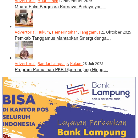
Advertorial
,
Muara Enim
22 November 2025
Muara Enim Bergelora Karnaval Budaya yan…
Advertorial
,
Hukum
,
Pemerintahan
,
Tanggamus
21 Oktober 2025
Pemkab Tanggamus Mantapkan Sinergi denga…
Advertorial
,
Bandar Lampung
,
Hukum
28 Juli 2025
Program Pemutihan PKB Diperpanjang Hingg…