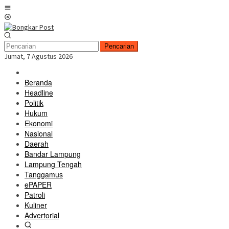
Loncat
Menu
ke
Mobile
konten
Pencarian
Jumat, 7 Agustus 2026
Beranda
Headline
Politik
Hukum
Ekonomi
Nasional
Daerah
Bandar Lampung
Lampung Tengah
Tanggamus
ePAPER
Patroli
Kuliner
Advertorial