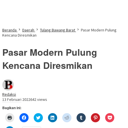
Beranda
Daerah
Tulang Bawang Barat
Pasar Modern Pulung
Kencana Diresmikan
Pasar Modern Pulung
Kencana Diresmikan
Redaksi
13 Februari 2022
642 views
Bagikan ini:
Klik
Klik
Klik
Klik
Klik
Klik
Klik
Klik
untuk
untuk
untuk
untuk
untuk
untuk
untuk
untuk
mencetak(Membuka
membagikan
berbagi
berbagi
berbagi
berbagi
berbagi
berbagi