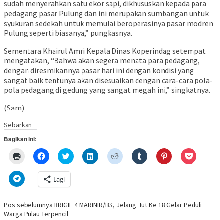
sudah menyerahkan satu ekor sapi, dikhususkan kepada para
pedagang pasar Pulung dan ini merupakan sumbangan untuk
syukuran sedekah untuk memulai beroperasinya pasar modren
Pulung seperti biasanya,” pungkasnya.
Sementara Khairul Amri Kepala Dinas Koperindag setempat
mengatakan, “Bahwa akan segera menata para pedagang,
dengan diresmikannya pasar hari ini dengan kondisi yang
sangat baik tentunya akan disesuaikan dengan cara-cara pola-
pola pedagang di gedung yang sangat megah ini,” singkatnya.
(Sam)
Sebarkan
Bagikan ini:
Klik
Klik
Klik
Klik
Klik
Klik
Klik
Klik
untuk
untuk
untuk
untuk
untuk
untuk
untuk
untuk
mencetak(Membuka
membagikan
berbagi
berbagi
berbagi
berbagi
berbagi
berbagi
di
di
pada
di
pada
pada
pada
via
Klik
Lagi
jendela
Facebook(Membuka
Twitter(Membuka
Linkedln(Membuka
Reddit(Membuka
Tumblr(Membuka
Pinterest(Membu
Pocket(
untuk
yang
di
di
di
di
di
di
di
berbagi
baru)
jendela
jendela
jendela
jendela
jendela
jendela
jendela
di
yang
yang
yang
yang
yang
yang
yang
Telegram(Membuka
Navigasi
Pos sebelumnya
BRIGIF 4 MARINIR/BS, Jelang Hut Ke 18 Gelar Peduli
baru)
baru)
baru)
baru)
baru)
baru)
baru)
di
Warga Pulau Terpencil
jendela