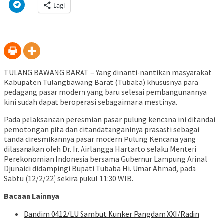
di
di
pada
di
pada
pada
pada
via
Klik
Lagi
jendela
Facebook(Membuka
Twitter(Membuka
Linkedln(Membuka
Reddit(Membuka
Tumblr(Membuka
Pinterest(Membu
Pocket(
untuk
yang
di
di
di
di
di
di
di
berbagi
baru)
jendela
jendela
jendela
jendela
jendela
jendela
jendela
di
yang
yang
yang
yang
yang
yang
yang
Telegram(Membuka
baru)
baru)
baru)
baru)
baru)
baru)
baru)
di
jendela
yang
baru)
TULANG BAWANG BARAT – Yang dinanti-nantikan masyarakat
Kabupaten Tulangbawang Barat (Tubaba) khususnya para
pedagang pasar modern yang baru selesai pembangunannya
kini sudah dapat beroperasi sebagaimana mestinya.
Pada pelaksanaan peresmian pasar pulung kencana ini ditandai
pemotongan pita dan ditandatanganinya prasasti sebagai
tanda diresmikannya pasar modern Pulung Kencana yang
dilasanakan oleh Dr. Ir. Airlangga Hartarto selaku Menteri
Perekonomian Indonesia bersama Gubernur Lampung Arinal
Djunaidi didampingi Bupati Tubaba Hi. Umar Ahmad, pada
Sabtu (12/2/22) sekira pukul 11:30 WIB.
Bacaan Lainnya
Dandim 0412/LU Sambut Kunker Pangdam XXI/Radin