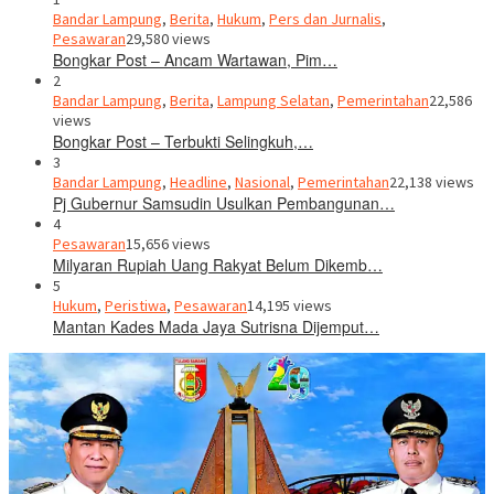
Bandar Lampung
,
Berita
,
Hukum
,
Pers dan Jurnalis
,
Pesawaran
29,580 views
Bongkar Post – Ancam Wartawan, Pim…
2
Bandar Lampung
,
Berita
,
Lampung Selatan
,
Pemerintahan
22,586
views
Bongkar Post – Terbukti Selingkuh,…
3
Bandar Lampung
,
Headline
,
Nasional
,
Pemerintahan
22,138 views
Pj Gubernur Samsudin Usulkan Pembangunan…
4
Pesawaran
15,656 views
Milyaran Rupiah Uang Rakyat Belum Dikemb…
5
Hukum
,
Peristiwa
,
Pesawaran
14,195 views
Mantan Kades Mada Jaya Sutrisna Dijemput…