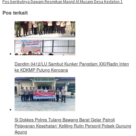
pos
yang
Pos berikutnya
Dawam Resmikan Masjid Al Muzaini Desa Kedaton 1
baru)
Pos terkait
Dandim 0412/LU Sambut Kunker Pangdam XXI/Radin Inten
ke KDKMP Pulung Kencana
Si Dokkes Polres Tulang Bawang Barat Gelar Patroli
Pelayanan Kesehatan’ Keliling Rutin Personil Polsek Gunung
Agung