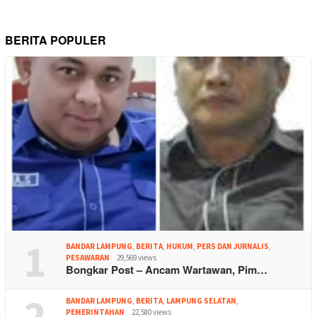
BERITA POPULER
1
BANDAR LAMPUNG
,
BERITA
,
HUKUM
,
PERS DAN JURNALIS
,
PESAWARAN
29,569 views
Bongkar Post – Ancam Wartawan, Pim…
2
BANDAR LAMPUNG
,
BERITA
,
LAMPUNG SELATAN
,
PEMERINTAHAN
22,580 views