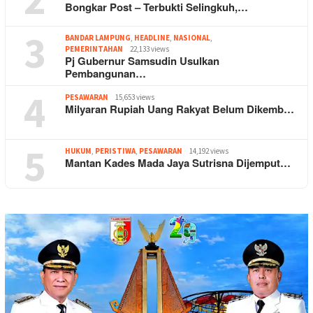
Bongkar Post – Terbukti Selingkuh,…
3
BANDAR LAMPUNG
,
HEADLINE
,
NASIONAL
,
PEMERINTAHAN
22,133 views
Pj Gubernur Samsudin Usulkan
Pembangunan…
4
PESAWARAN
15,653 views
Milyaran Rupiah Uang Rakyat Belum Dikemb…
5
HUKUM
,
PERISTIWA
,
PESAWARAN
14,192 views
Mantan Kades Mada Jaya Sutrisna Dijemput…