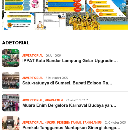
ADETORIAL
ADVERTORIAL
26 Juli 2026
IPPAT Kota Bandar Lampung Gelar Upgradin…
ADVERTORIAL
3 Desember 2025
Satu-satunya di Sumsel, Bupati Edison Ra…
ADVERTORIAL
,
MUARA ENIM
22 November 2025
Muara Enim Bergelora Karnaval Budaya yan…
ADVERTORIAL
,
HUKUM
,
PEMERINTAHAN
,
TANGGAMUS
21 Oktober 2025
Pemkab Tanggamus Mantapkan Sinergi denga…