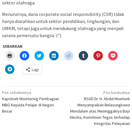
sektor olahraga.
Menurutnya, dana corporate social responsibility (CSR) tidak
hanya diarahkan untuk sektor pendidikan, lingkungan, dan
UMKM, tetapi juga untuk mendukung olahraga yang menjadi
sarana pemersatu bangsa. (*)
SEBARKAN
Klik
Klik
Klik
Klik
Klik
Klik
Klik
Klik
untuk
untuk
untuk
untuk
untuk
untuk
untuk
untuk
mencetak(Membuka
membagikan
berbagi
berbagi
berbagi
berbagi
berbagi
berbagi
di
di
pada
di
pada
pada
pada
via
Klik
Lagi
jendela
Facebook(Membuka
Twitter(Membuka
Linkedln(Membuka
Reddit(Membuka
Tumblr(Membuka
Pinterest(Membu
Pocket(
untuk
yang
di
di
di
di
di
di
di
berbagi
baru)
jendela
jendela
jendela
jendela
jendela
jendela
jendela
di
yang
yang
yang
yang
yang
yang
yang
Telegram(Membuka
baru)
baru)
baru)
baru)
baru)
baru)
baru)
di
Navigasi
jendela
Pos sebelumnya
Pos berikutnya
yang
pos
Kapolsek Monitoring Pembagian
RSUD Dr. H. Abdul Moeloek
baru)
MBG Kepada Pelajar di Negeri
Menyampaikan Belasungkawa
Besar
Mendalam atas Meninggalnya Bayi
Alesha, Komitmen Tegas terhadap
Integritas Pelayanan