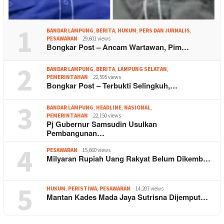
1
BANDAR LAMPUNG
,
BERITA
,
HUKUM
,
PERS DAN JURNALIS
,
PESAWARAN
29,601 views
Bongkar Post – Ancam Wartawan, Pim…
2
BANDAR LAMPUNG
,
BERITA
,
LAMPUNG SELATAN
,
PEMERINTAHAN
22,595 views
Bongkar Post – Terbukti Selingkuh,…
3
BANDAR LAMPUNG
,
HEADLINE
,
NASIONAL
,
PEMERINTAHAN
22,150 views
Pj Gubernur Samsudin Usulkan
Pembangunan…
4
PESAWARAN
15,660 views
Milyaran Rupiah Uang Rakyat Belum Dikemb…
5
HUKUM
,
PERISTIWA
,
PESAWARAN
14,207 views
Mantan Kades Mada Jaya Sutrisna Dijemput…