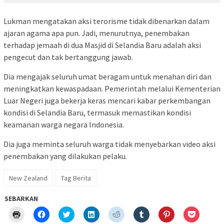
Lukman mengatakan aksi terorisme tidak dibenarkan dalam
ajaran agama apa pun. Jadi, menurutnya, penembakan
terhadap jemaah di dua Masjid di Selandia Baru adalah aksi
pengecut dan tak bertanggung jawab.
Dia mengajak seluruh umat beragam untuk menahan diri dan
meningkatkan kewaspadaan. Pemerintah melalui Kementerian
Luar Negeri juga bekerja keras mencari kabar perkembangan
kondisi di Selandia Baru, termasuk memastikan kondisi
keamanan warga negara Indonesia.
Dia juga meminta seluruh warga tidak menyebarkan video aksi
penembakan yang dilakukan pelaku.
New Zealand
Tag Berita
SEBARKAN
Klik
Klik
Klik
Klik
Klik
Klik
Klik
Klik
untuk
untuk
untuk
untuk
untuk
untuk
untuk
untuk