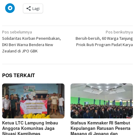
mencetak(Membuka
membagikan
berbagi
berbagi
berbagi
berbagi
berbagi
berbagi
di
di
pada
di
pada
pada
pada
via
Klik
Lagi
jendela
Facebook(Membuka
Twitter(Membuka
Linkedln(Membuka
Reddit(Membuka
Tumblr(Membuka
Pinterest(Membu
Pocket(
untuk
yang
di
di
di
di
di
di
di
berbagi
baru)
jendela
jendela
jendela
jendela
jendela
jendela
jendela
di
yang
yang
yang
yang
yang
yang
yang
Telegram(Membuka
baru)
baru)
baru)
baru)
baru)
baru)
baru)
di
Navigasi
jendela
Pos sebelumnya
Pos berikutnya
yang
pos
Solidaritas Korban Penembakan,
Bersih-bersih, 60 Warga Tanjung
baru)
DKI Beri Warna Bendera New
Priok Ikuti Program Padat Karya
Zealand di JPO GBK
POS TERKAIT
Ketua LTC Lampung Imbau
Stafsus Kemnaker RI Sambut
Anggota Komunitas Jaga
Kepulangan Ratusan Peserta
Situasi Kamtibmas
Magang di Jepang dan