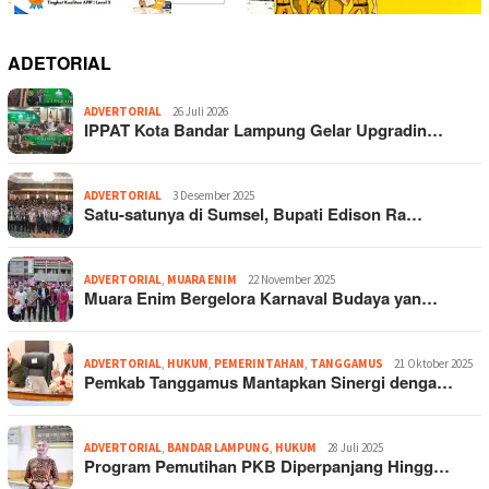
ADETORIAL
ADVERTORIAL
26 Juli 2026
IPPAT Kota Bandar Lampung Gelar Upgradin…
ADVERTORIAL
3 Desember 2025
Satu-satunya di Sumsel, Bupati Edison Ra…
ADVERTORIAL
,
MUARA ENIM
22 November 2025
Muara Enim Bergelora Karnaval Budaya yan…
ADVERTORIAL
,
HUKUM
,
PEMERINTAHAN
,
TANGGAMUS
21 Oktober 2025
Pemkab Tanggamus Mantapkan Sinergi denga…
ADVERTORIAL
,
BANDAR LAMPUNG
,
HUKUM
28 Juli 2025
Program Pemutihan PKB Diperpanjang Hingg…