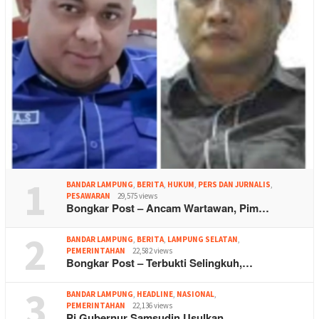
1
BANDAR LAMPUNG
,
BERITA
,
HUKUM
,
PERS DAN JURNALIS
,
PESAWARAN
29,575 views
Bongkar Post – Ancam Wartawan, Pim…
2
BANDAR LAMPUNG
,
BERITA
,
LAMPUNG SELATAN
,
PEMERINTAHAN
22,582 views
Bongkar Post – Terbukti Selingkuh,…
3
BANDAR LAMPUNG
,
HEADLINE
,
NASIONAL
,
PEMERINTAHAN
22,136 views
Pj Gubernur Samsudin Usulkan