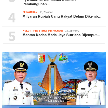
Pembangunan…
4
PESAWARAN
15,655 views
Milyaran Rupiah Uang Rakyat Belum Dikemb…
5
HUKUM
,
PERISTIWA
,
PESAWARAN
14,193 views
Mantan Kades Mada Jaya Sutrisna Dijemput…