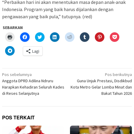
“Perbaikan hari ini akan menentukan masa depan anak-anak
Indonesia. Program yang baik harus dijalankan dengan
pengawasan yang baik pula,” tutupnya. (red)
SEBARKAN
Klik
Klik
Klik
Klik
Klik
Klik
Klik
Klik
untuk
untuk
untuk
untuk
untuk
untuk
untuk
untuk
mencetak(Membuka
membagikan
berbagi
berbagi
berbagi
berbagi
berbagi
berbagi
di
di
pada
di
pada
pada
pada
via
Klik
Lagi
jendela
Facebook(Membuka
Twitter(Membuka
Linkedln(Membuka
Reddit(Membuka
Tumblr(Membuka
Pinterest(Membu
Pocket(
untuk
yang
di
di
di
di
di
di
di
berbagi
baru)
jendela
jendela
jendela
jendela
jendela
jendela
jendela
di
yang
yang
yang
yang
yang
yang
yang
Telegram(Membuka
baru)
baru)
baru)
baru)
baru)
baru)
baru)
di
Navigasi
jendela
Pos sebelumnya
Pos berikutnya
yang
pos
Anggota DPRD Adilina Ndruru
Guna Unjuk Prestasi, Disdikbud
baru)
Harapkan Kehadiran Seluruh Kades
Kota Metro Gelar Lomba Minat dan
di Reses Selanjutnya
Bakat Tahun 2026
POS TERKAIT