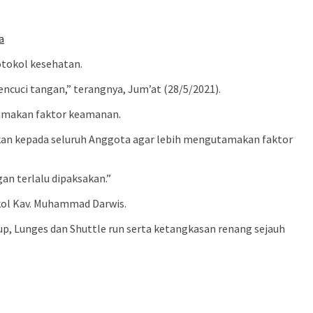
a
tokol kesehatan.
cuci tangan,” terangnya, Jum’at (28/5/2021).
tamakan faktor keamanan.
nkan kepada seluruh Anggota agar lebih mengutamakan faktor
n terlalu dipaksakan.”
kol Kav. Muhammad Darwis.
h up, Lunges dan Shuttle run serta ketangkasan renang sejauh