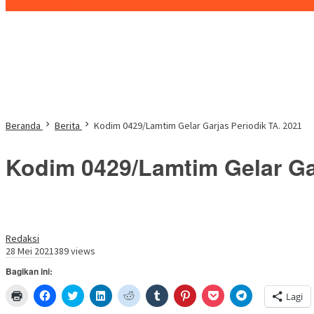
Konten Spesial
Beranda
Berita
Kodim 0429/Lamtim Gelar Garjas Periodik TA. 2021
Kodim 0429/Lamtim Gelar Gar
Redaksi
28 Mei 2021
389 views
Bagikan ini:
Klik
Klik
Klik
Klik
Klik
Klik
Klik
Klik
Klik
Lagi
untuk
untuk
untuk
untuk
untuk
untuk
untuk
untuk
untuk
mencetak(Membuka
membagikan
berbagi
berbagi
berbagi
berbagi
berbagi
berbagi
berbagi