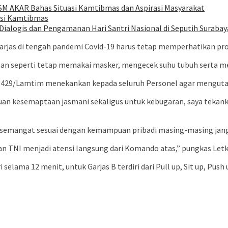
SM AKAR Bahas Situasi Kamtibmas dan Aspirasi Masyarakat
asi Kamtibmas
ialogis dan Pengamanan Hari Santri Nasional di Seputih Surabay
jas di tengah pandemi Covid-19 harus tetap memperhatikan pro
an seperti tetap memakai masker, mengecek suhu tubuh serta men
im 0429/Lamtim menekankan kepada seluruh Personel agar mengu
puan kesemaptaan jasmani sekaligus untuk kebugaran, saya teka
p semangat sesuai dengan kemampuan pribadi masing-masing janga
an TNI menjadi atensi langsung dari Komando atas,” pungkas Let
 selama 12 menit, untuk Garjas B terdiri dari Pull up, Sit up, Pus