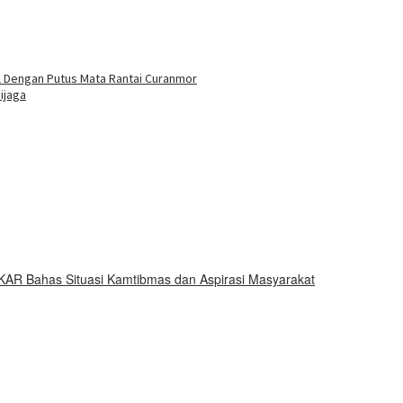
buka
l Dengan Putus Mata Rantai Curanmor
ijaga
KAR Bahas Situasi Kamtibmas dan Aspirasi Masyarakat