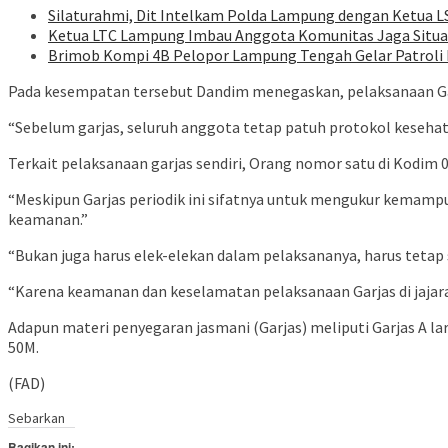
Silaturahmi, Dit Intelkam Polda Lampung dengan Ketua L
Ketua LTC Lampung Imbau Anggota Komunitas Jaga Situ
Brimob Kompi 4B Pelopor Lampung Tengah Gelar Patroli D
Pada kesempatan tersebut Dandim menegaskan, pelaksanaan Gar
“Sebelum garjas, seluruh anggota tetap patuh protokol kesehat
Terkait pelaksanaan garjas sendiri, Orang nomor satu di Kod
“Meskipun Garjas periodik ini sifatnya untuk mengukur kemam
keamanan.”
“Bukan juga harus elek-elekan dalam pelaksananya, harus teta
“Karena keamanan dan keselamatan pelaksanaan Garjas di jajar
Adapun materi penyegaran jasmani (Garjas) meliputi Garjas A lari
50M.
(FAD)
Sebarkan
Bagikan ini: