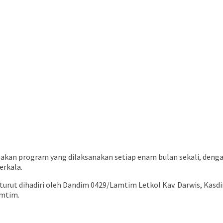
an program yang dilaksanakan setiap enam bulan sekali, dengan 
rkala.
 turut dihadiri oleh Dandim 0429/Lamtim Letkol Kav. Darwis, Kasd
amtim.