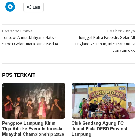
di
di
pada
di
pada
pada
pada
via
Klik
Lagi
jendela
Facebook(Membuka
Twitter(Membuka
Linkedln(Membuka
Reddit(Membuka
Tumblr(Membuka
Pinterest(Membu
Pocket(
untuk
yang
di
di
di
di
di
di
di
berbagi
baru)
jendela
jendela
jendela
jendela
jendela
jendela
jendela
di
yang
yang
yang
yang
yang
yang
yang
Telegram(Membuka
baru)
baru)
baru)
baru)
baru)
baru)
baru)
di
Navigasi
jendela
Pos sebelumnya
Pos berikutnya
yang
pos
Tontowi Ahmad/Liliyana Natsir
Tunggal Putra Paceklik Gelar All
baru)
Sabet Gelar Juara Dunia Kedua
England 25 Tahun, Ini Saran Untuk
Jonatan dkk
POS TERKAIT
Pengprov Lampung Kirim
Club Sendang Agung FC
Tiga Atlit ke Event Indonesia
Juarai Piala DPRD Provinsi
Muaythai Championship 2026
Lampung