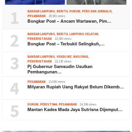
1
BANDAR LAMPUNG
,
BERITA
,
HUKUM
,
PERS DAN JURNALIS
,
PESAWARAN
29,581 views
Bongkar Post – Ancam Wartawan, Pim…
2
BANDAR LAMPUNG
,
BERITA
,
LAMPUNG SELATAN
,
PEMERINTAHAN
22,586 views
Bongkar Post – Terbukti Selingkuh,…
3
BANDAR LAMPUNG
,
HEADLINE
,
NASIONAL
,
PEMERINTAHAN
22,138 views
Pj Gubernur Samsudin Usulkan
Pembangunan…
4
PESAWARAN
15,656 views
Milyaran Rupiah Uang Rakyat Belum Dikemb…
5
HUKUM
,
PERISTIWA
,
PESAWARAN
14,196 views
Mantan Kades Mada Jaya Sutrisna Dijemput…