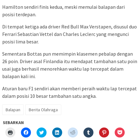
Hamilton sendiri finis kedua, meski memulai balapan dari
posisi terdepan.
Di tempat ketiga ada driver Red Bull Max Verstapen, disusul duo
Ferrari Sebastian Vettel dan Charles Leclerc yang mengunci
posisi lima besar.
Sementara Bottas pun memimpin klasemen pebalap dengan
26 poin. Driver asal Finlandia itu mendapat tambahan satu poin
usai juga berhasil menorehkan waktu lap tercepat dalam
balapan kali ini.
Aturan baru F1 sendiri akan memberi peraih waktu lap tercepat
dalam posisi 10 besar tambahan satu angka.
Balapan
Berita Olahraga
SEBARKAN
Klik
Klik
Klik
Klik
Klik
Klik
Klik
Klik
untuk
untuk
untuk
untuk
untuk
untuk
untuk
untuk
mencetak(Membuka
membagikan
berbagi
berbagi
berbagi
berbagi
berbagi
berbagi