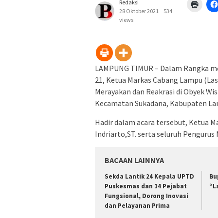
Redaksi
Klik
untuk
28 Oktober 2021
534
mence
views
di
jendel
yang
baru)
LAMPUNG TIMUR – Dalam Rangka memp
21, Ketua Markas Cabang Lampu (Las
Merayakan dan Reakrasi di Obyek Wis
Kecamatan Sukadana, Kabupaten Lam
Hadir dalam acara tersebut, Ketua M
Indriarto,ST. serta seluruh Pengur
BACAAN LAINNYA
‎Sekda Lantik 24 Kepala UPTD
Bu
Puskesmas dan 14 Pejabat
“L
Fungsional, Dorong Inovasi
dan Pelayanan Prima ‎