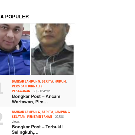
TA POPULER
1
BANDAR LAMPUNG
,
BERITA
,
HUKUM
,
PERS DAN JURNALIS
,
PESAWARAN
29,580 views
Bongkar Post – Ancam
Wartawan, Pim…
2
BANDAR LAMPUNG
,
BERITA
,
LAMPUNG
SELATAN
,
PEMERINTAHAN
22,586
views
Bongkar Post – Terbukti
Selingkuh,…