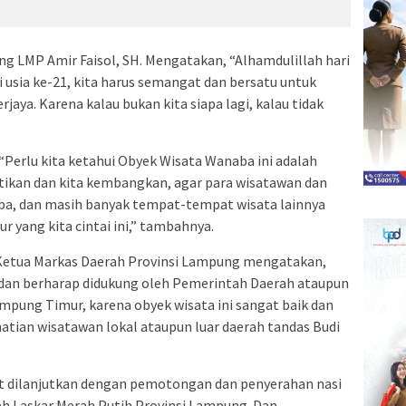
 LMP Amir Faisol, SH. Mengatakan, “Alhamdulillah hari
 usia ke-21, kita harus semangat dan bersatu untuk
ya. Karena kalau bukan kita siapa lagi, kalau tidak
“Perlu kita ketahui Obyek Wisata Wanaba ini adalah
hatikan dan kita kembangkan, agar para wisatawan dan
ba, dan masih banyak tempat-tempat wisata lainnya
 yang kita cintai ini,” tambahnya.
u Ketua Markas Daerah Provinsi Lampung mengatakan,
 dan berharap didukung oleh Pemerintah Daerah ataupun
pung Timur, karena obyek wisata ini sangat baik dan
atian wisatawan lokal ataupun luar daerah tandas Budi
ut dilanjutkan dengan pemotongan dan penyerahan nasi
h Laskar Merah Putih Provinsi Lampung. Dan