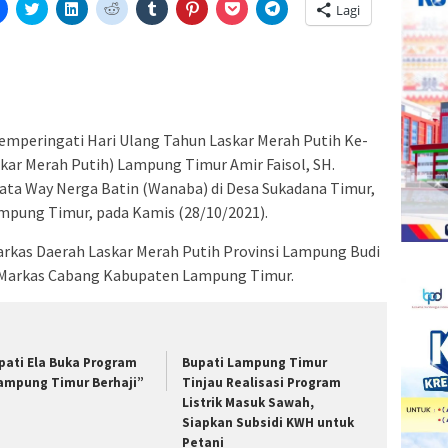
Klik
Klik
Klik
Klik
Klik
Klik
Klik
Klik
Lagi
untuk
untuk
untuk
untuk
untuk
untuk
untuk
untuk
tak(Membuka
membagikan
berbagi
berbagi
berbagi
berbagi
berbagi
berbagi
berbagi
di
pada
di
pada
pada
pada
via
di
a
Facebook(Membuka
Twitter(Membuka
Linkedln(Membuka
Reddit(Membuka
Tumblr(Membuka
Pinterest(Membuka
Pocket(Membuka
Telegram(Membuka
di
di
di
di
di
di
di
di
jendela
jendela
jendela
jendela
jendela
jendela
jendela
jendela
yang
yang
yang
yang
yang
yang
yang
yang
baru)
baru)
baru)
baru)
baru)
baru)
baru)
baru)
eringati Hari Ulang Tahun Laskar Merah Putih Ke-
kar Merah Putih) Lampung Timur Amir Faisol, SH.
ata Way Nerga Batin (Wanaba) di Desa Sukadana Timur,
pung Timur, pada Kamis (28/10/2021).
arkas Daerah Laskar Merah Putih Provinsi Lampung Budi
us Markas Cabang Kabupaten Lampung Timur.
pati Ela Buka Program
Bupati Lampung Timur
ampung Timur Berhaji”
Tinjau Realisasi Program
Listrik Masuk Sawah,
Siapkan Subsidi KWH untuk
Petani