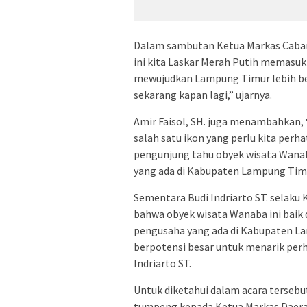
Dalam sambutan Ketua Markas Cabang
ini kita Laskar Merah Putih memasuki
mewujudkan Lampung Timur lebih berja
sekarang kapan lagi,” ujarnya.
Amir Faisol, SH. juga menambahkan, 
salah satu ikon yang perlu kita per
pengunjung tahu obyek wisata Wana
yang ada di Kabupaten Lampung Timur
Sementara Budi Indriarto ST. selak
bahwa obyek wisata Wanaba ini baik
pengusaha yang ada di Kabupaten Lam
berpotensi besar untuk menarik perh
Indriarto ST.
Untuk diketahui dalam acara terseb
tumpeng kepada Ketua Markas Daera