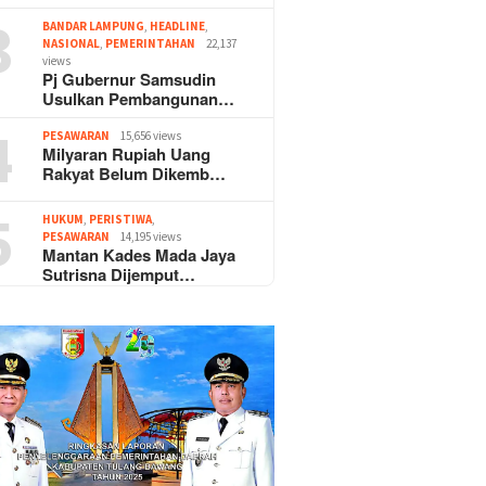
3
BANDAR LAMPUNG
,
HEADLINE
,
NASIONAL
,
PEMERINTAHAN
22,137
views
Pj Gubernur Samsudin
Usulkan Pembangunan…
4
PESAWARAN
15,656 views
Milyaran Rupiah Uang
Rakyat Belum Dikemb…
5
HUKUM
,
PERISTIWA
,
PESAWARAN
14,195 views
Mantan Kades Mada Jaya
Sutrisna Dijemput…