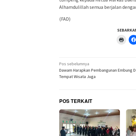
Alhamdulillah semua berjalan dengan
(FAD)
SEBARKA
Klik
untuk
menc
di
jendel
yang
Navigasi
baru)
Pos sebelumnya
pos
Dawam Harapkan Pembangunan Embung Da
Tempat Wisata Juga
POS TERKAIT