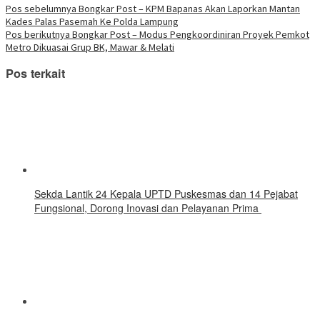
yang
yang
yang
yang
yang
yang
yang
Telegram(Membuka
Navigasi
Pos sebelumnya
Bongkar Post – KPM Bapanas Akan Laporkan Mantan
baru)
baru)
baru)
baru)
baru)
baru)
baru)
di
Kades Palas Pasemah Ke Polda Lampung
jendela
pos
yang
Pos berikutnya
Bongkar Post – Modus Pengkoordiniran Proyek Pemkot
baru)
Metro Dikuasai Grup BK, Mawar & Melati
Pos terkait
‎Sekda Lantik 24 Kepala UPTD Puskesmas dan 14 Pejabat
Fungsional, Dorong Inovasi dan Pelayanan Prima ‎