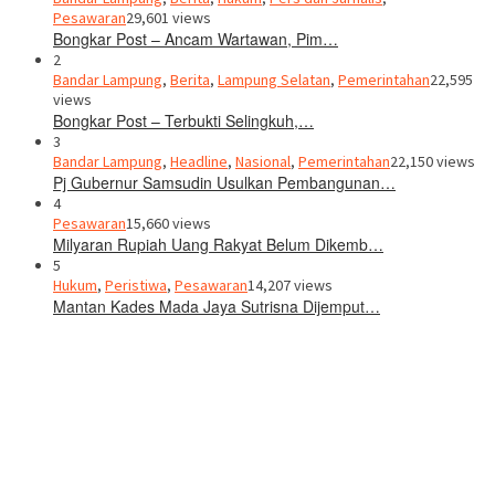
Pesawaran
29,601 views
Bongkar Post – Ancam Wartawan, Pim…
2
Bandar Lampung
,
Berita
,
Lampung Selatan
,
Pemerintahan
22,595
views
Bongkar Post – Terbukti Selingkuh,…
3
Bandar Lampung
,
Headline
,
Nasional
,
Pemerintahan
22,150 views
Pj Gubernur Samsudin Usulkan Pembangunan…
4
Pesawaran
15,660 views
Milyaran Rupiah Uang Rakyat Belum Dikemb…
5
Hukum
,
Peristiwa
,
Pesawaran
14,207 views
Mantan Kades Mada Jaya Sutrisna Dijemput…