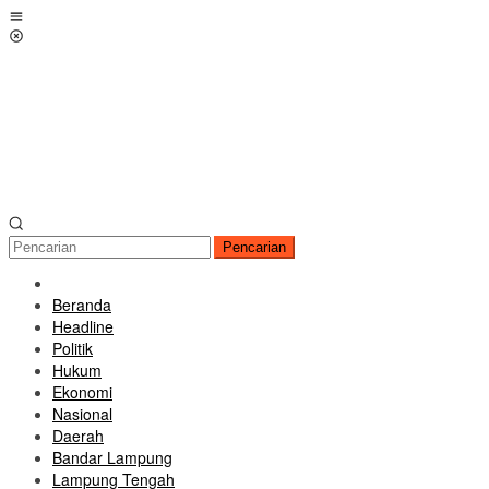
Loncat
Menu
ke
Mobile
konten
Pencarian
Beranda
Headline
Politik
Hukum
Ekonomi
Nasional
Daerah
Bandar Lampung
Lampung Tengah