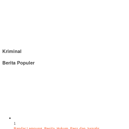
Kriminal
Berita Populer
1
Bandar Lampung
,
Berita
,
Hukum
,
Pers dan Jurnalis
,