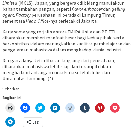
Limited
(MCLS), Japan, yang bergerak di bidang manufaktur
bahan tambahan pangan, seperti
flavor enhancer
dan
gelling
agent
.
Factory
perusahaan ini berada di Lampung Timur,
sementara
Head Office-
nya terletak di Jakarta.
Kerja sama yang terjalin antara FMIPA Unila dan PT. FTI
diharapkan memberi manfaat besar bagi kedua pihak, serta
berkontribusi dalam meningkatkan kualitas pembelajaran dan
pengalaman mahasiswa dalam menghadapi dunia industri.
Dengan adanya keterlibatan langsung dari perusahaan,
diharapkan mahasiswa lebih siap dan terampil dalam
menghadapi tantangan dunia kerja setelah lulus dari
Universitas Lampung. (*)
Sebarkan
Bagikan ini:
Klik
Klik
Klik
Klik
Klik
Klik
Klik
Klik
untuk
untuk
untuk
untuk
untuk
untuk
untuk
untuk
mencetak(Membuka
membagikan
berbagi
berbagi
berbagi
berbagi
berbagi
berbagi
di
di
pada
di
pada
pada
pada
via
Klik
Lagi
jendela
Facebook(Membuka
Twitter(Membuka
Linkedln(Membuka
Reddit(Membuka
Tumblr(Membuka
Pinterest(Membu
Pocket(
untuk
yang
di
di
di
di
di
di
di
berbagi
baru)
jendela
jendela
jendela
jendela
jendela
jendela
jendela
di