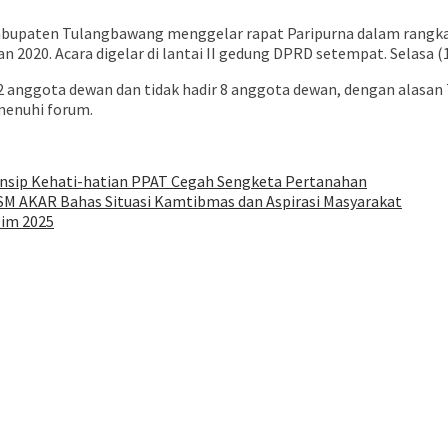
upaten Tulangbawang menggelar rapat Paripurna dalam rangka
020. Acara digelar di lantai II gedung DPRD setempat. Selasa (
 32 anggota dewan dan tidak hadir 8 anggota dewan, dengan alasan
menuhi forum.
insip Kehati-hatian PPAT Cegah Sengketa Pertanahan
SM AKAR Bahas Situasi Kamtibmas dan Aspirasi Masyarakat
lim 2025