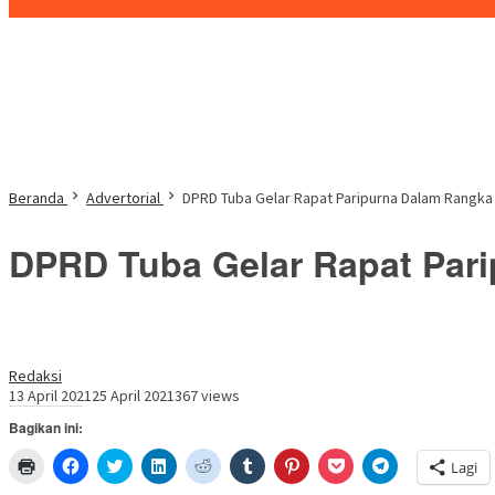
Konten Spesial
Beranda
Advertorial
DPRD Tuba Gelar Rapat Paripurna Dalam Rangk
DPRD Tuba Gelar Rapat Par
Redaksi
13 April 2021
25 April 2021
367 views
Bagikan ini:
Klik
Klik
Klik
Klik
Klik
Klik
Klik
Klik
Klik
Lagi
untuk
untuk
untuk
untuk
untuk
untuk
untuk
untuk
untuk
mencetak(Membuka
membagikan
berbagi
berbagi
berbagi
berbagi
berbagi
berbagi
berbagi