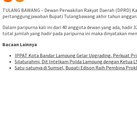
TULANG BAWANG – Dewan Perwakilan Rakyat Daerah (DPRD) Kab
pertanggungjawaban Bupati Tulangbawang akhir tahun anggaran 2
Dalam paripurna kali ini dari 40 anggota dewan yang ada, hadir
total jumlah yang hadir pada paripurna ini maka dinyatakan me
Bacaan Lainnya
IPPAT Kota Bandar Lampung Gelar Upgrading, Perkuat Pr
Silaturahmi, Dit Intelkam Polda Lampung dengan Ketua L
Satu-satunya di Sumsel, Bupati Edison Raih Pembina Prok