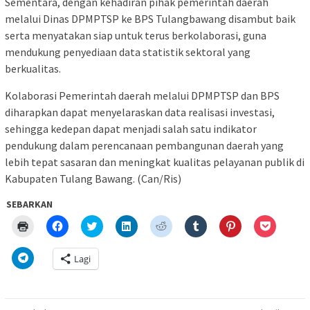
Sementara, dengan kehadiran pihak pemerintah daerah
melalui Dinas DPMPTSP ke BPS Tulangbawang disambut baik
serta menyatakan siap untuk terus berkolaborasi, guna
mendukung penyediaan data statistik sektoral yang
berkualitas.
Kolaborasi Pemerintah daerah melalui DPMPTSP dan BPS
diharapkan dapat menyelaraskan data realisasi investasi,
sehingga kedepan dapat menjadi salah satu indikator
pendukung dalam perencanaan pembangunan daerah yang
lebih tepat sasaran dan meningkat kualitas pelayanan publik di
Kabupaten Tulang Bawang. (Can/Ris)
SEBARKAN
Klik
Klik
Klik
Klik
Klik
Klik
Klik
Klik
untuk
untuk
untuk
untuk
untuk
untuk
untuk
untuk
mencetak(Membuka
membagikan
berbagi
berbagi
berbagi
berbagi
berbagi
berbagi
di
di
pada
di
pada
pada
pada
via
Klik
Lagi
jendela
Facebook(Membuka
Twitter(Membuka
Linkedln(Membuka
Reddit(Membuka
Tumblr(Membuka
Pinterest(Membu
Pocket(
untuk
yang
di
di
di
di
di
di
di
berbagi
baru)
jendela
jendela
jendela
jendela
jendela
jendela
jendela
di
yang
yang
yang
yang
yang
yang
yang
Telegram(Membuka
baru)
baru)
baru)
baru)
baru)
baru)
baru)
di