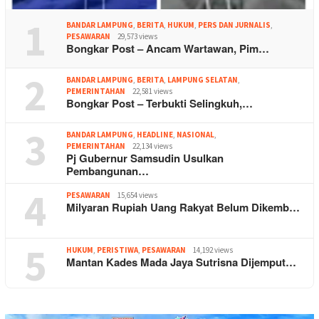
1
BANDAR LAMPUNG
,
BERITA
,
HUKUM
,
PERS DAN JURNALIS
,
PESAWARAN
29,573 views
Bongkar Post – Ancam Wartawan, Pim…
2
BANDAR LAMPUNG
,
BERITA
,
LAMPUNG SELATAN
,
PEMERINTAHAN
22,581 views
Bongkar Post – Terbukti Selingkuh,…
3
BANDAR LAMPUNG
,
HEADLINE
,
NASIONAL
,
PEMERINTAHAN
22,134 views
Pj Gubernur Samsudin Usulkan
Pembangunan…
4
PESAWARAN
15,654 views
Milyaran Rupiah Uang Rakyat Belum Dikemb…
5
HUKUM
,
PERISTIWA
,
PESAWARAN
14,192 views
Mantan Kades Mada Jaya Sutrisna Dijemput…