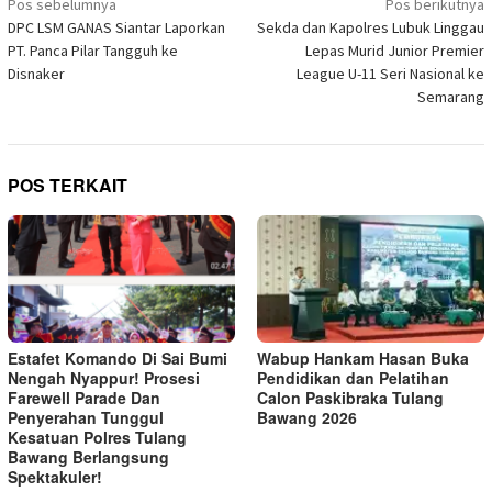
Navigasi
jendela
Pos sebelumnya
Pos berikutnya
yang
pos
DPC LSM GANAS Siantar Laporkan
Sekda dan Kapolres Lubuk Linggau
baru)
PT. Panca Pilar Tangguh ke
Lepas Murid Junior Premier
Disnaker
League U-11 Seri Nasional ke
Semarang
POS TERKAIT
Estafet Komando Di Sai Bumi
Wabup Hankam Hasan Buka
Nengah Nyappur! Prosesi
Pendidikan dan Pelatihan
Farewell Parade Dan
Calon Paskibraka Tulang
Penyerahan Tunggul
Bawang 2026
Kesatuan Polres Tulang
Bawang Berlangsung
Spektakuler!