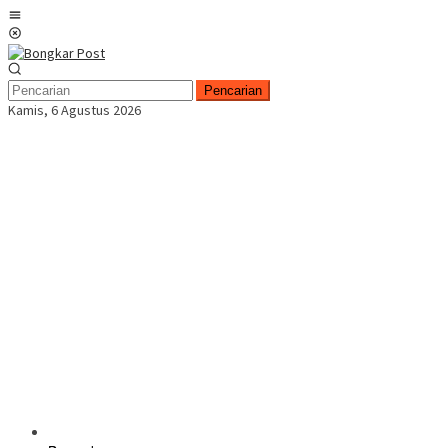
Loncat
Menu
ke
Mobile
konten
Pencarian
Kamis, 6 Agustus 2026