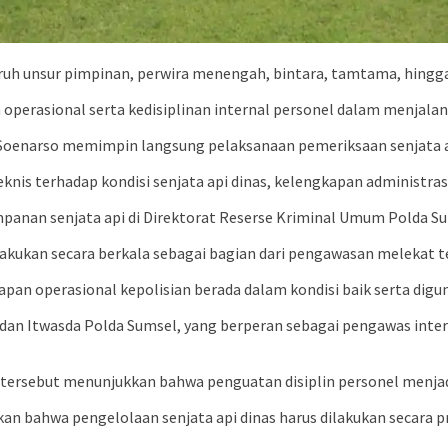
luruh unsur pimpinan, perwira menengah, bintara, tamtama, hingga
operasional serta kedisiplinan internal personel dalam menjalan
o Soenarso memimpin langsung pelaksanaan pemeriksaan senjata 
is terhadap kondisi senjata api dinas, kelengkapan administrasi
an senjata api di Direktorat Reserse Kriminal Umum Polda Sums
kukan secara berkala sebagai bagian dari pengawasan melekat te
an operasional kepolisian berada dalam kondisi baik serta digun
 dan Itwasda Polda Sumsel, yang berperan sebagai pengawas inte
ersebut menunjukkan bahwa penguatan disiplin personel menjadi 
an bahwa pengelolaan senjata api dinas harus dilakukan secara p