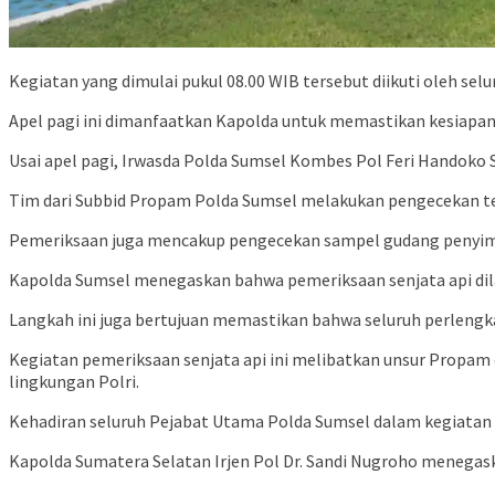
Kegiatan yang dimulai pukul 08.00 WIB tersebut diikuti oleh se
Apel pagi ini dimanfaatkan Kapolda untuk memastikan kesiapan 
Usai apel pagi, Irwasda Polda Sumsel Kombes Pol Feri Handok
Tim dari Subbid Propam Polda Sumsel melakukan pengecekan tekn
Pemeriksaan juga mencakup pengecekan sampel gudang penyimpan
Kapolda Sumsel menegaskan bahwa pemeriksaan senjata api dila
Langkah ini juga bertujuan memastikan bahwa seluruh perlengkap
Kegiatan pemeriksaan senjata api ini melibatkan unsur Propam
lingkungan Polri.
Kehadiran seluruh Pejabat Utama Polda Sumsel dalam kegiatan t
Kapolda Sumatera Selatan Irjen Pol Dr. Sandi Nugroho menegask