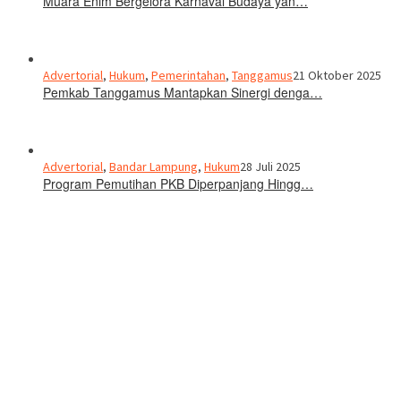
Muara Enim Bergelora Karnaval Budaya yan…
Advertorial
,
Hukum
,
Pemerintahan
,
Tanggamus
21 Oktober 2025
Pemkab Tanggamus Mantapkan Sinergi denga…
Advertorial
,
Bandar Lampung
,
Hukum
28 Juli 2025
Program Pemutihan PKB Diperpanjang Hingg…