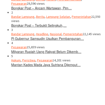
Pesawaran
29,596 views
Bongkar Post – Ancam Wartawan, Pim…
2
Bandar Lampung
,
Berita
,
Lampung Selatan
,
Pemerintahan
22,593
views
Bongkar Post – Terbukti Selingkuh,…
3
Bandar Lampung
,
Headline
,
Nasional
,
Pemerintahan
22,145 views
Pj Gubernur Samsudin Usulkan Pembangunan…
4
Pesawaran
15,659 views
Milyaran Rupiah Uang Rakyat Belum Dikemb…
5
Hukum
,
Peristiwa
,
Pesawaran
14,201 views
Mantan Kades Mada Jaya Sutrisna Dijemput…