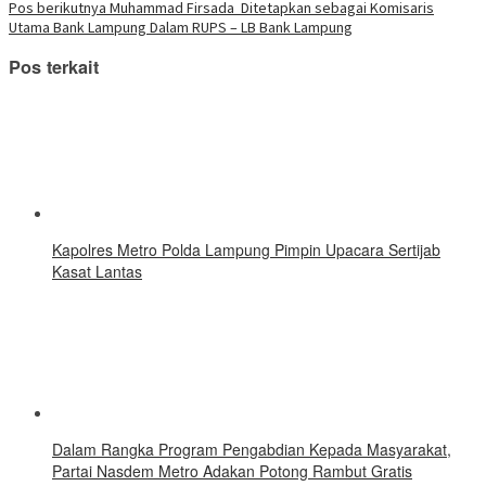
pos
yang
Pos berikutnya
Muhammad Firsada Ditetapkan sebagai Komisaris
baru)
Utama Bank Lampung Dalam RUPS – LB Bank Lampung
Pos terkait
Kapolres Metro Polda Lampung Pimpin Upacara Sertijab
Kasat Lantas
Dalam Rangka Program Pengabdian Kepada Masyarakat,
Partai Nasdem Metro Adakan Potong Rambut Gratis