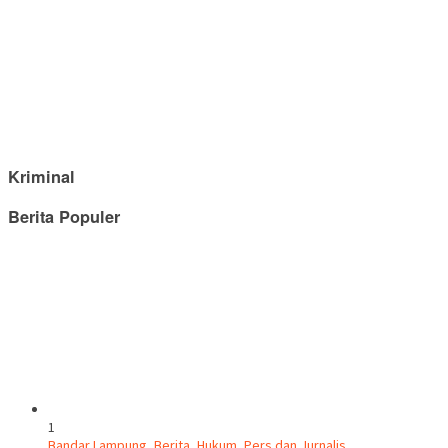
Kriminal
Berita Populer
1
Bandar Lampung
,
Berita
,
Hukum
,
Pers dan Jurnalis
,