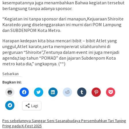
kesempatannya juga menambahkan Bahwa kegiatan tersebut
berlangsung tanpa adanya sponsor.
“Kegiatan ini tanpa sponsor dari manapun,Kejuaraan Shiroite
Karatedo yang diselenggarakan ini murni dari POM Lampung
dan SUBDENPOM Kota Metro.
Harapan kedepan kita bisa mencari bibit – bibit Atlet yang
unggul,Atlet karate,serta mempererat silahturohmi di
perguruan “Shiroite”,Tentunya dalam event ini juga menjadi
agenda,tiap tahun “POMAD” dan jajaran Subdenpom Kota
metro kata dia,” ungkapnya. (**)
Sebarkan
Bagikan ini:
Klik
Klik
Klik
Klik
Klik
Klik
Klik
Klik
untuk
untuk
untuk
untuk
untuk
untuk
untuk
untuk
mencetak(Membuka
membagikan
berbagi
berbagi
berbagi
berbagi
berbagi
berbagi
di
di
pada
di
pada
pada
pada
via
Klik
Lagi
jendela
Facebook(Membuka
Twitter(Membuka
Linkedln(Membuka
Reddit(Membuka
Tumblr(Membuka
Pinterest(Membu
Pocket(
untuk
yang
di
di
di
di
di
di
di
berbagi
baru)
jendela
jendela
jendela
jendela
jendela
jendela
jendela
di
yang
yang
yang
yang
yang
yang
yang
Telegram(Membuka
Navigasi
Pos sebelumnya
Sanggar Seni Sasanabudaya Persembahkan Tari Tuping
baru)
baru)
baru)
baru)
baru)
baru)
baru)
di
Pring pada K-Fest 2025
jendela