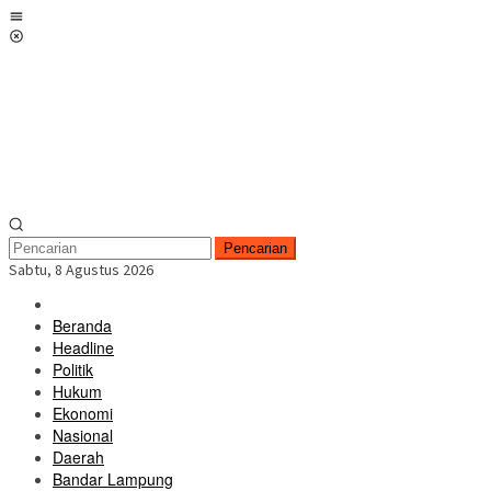
Loncat
Menu
ke
Mobile
konten
Pencarian
Sabtu, 8 Agustus 2026
Beranda
Headline
Politik
Hukum
Ekonomi
Nasional
Daerah
Bandar Lampung