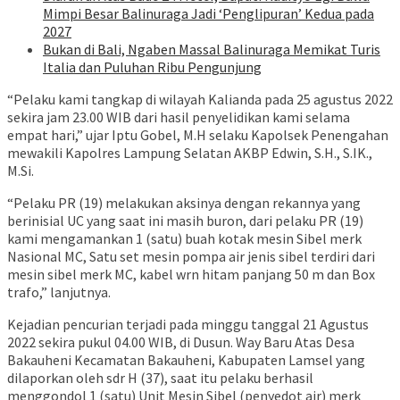
Mimpi Besar Balinuraga Jadi ‘Penglipuran’ Kedua pada
2027
Bukan di Bali, Ngaben Massal Balinuraga Memikat Turis
Italia dan Puluhan Ribu Pengunjung
“Pelaku kami tangkap di wilayah Kalianda pada 25 agustus 2022
sekira jam 23.00 WIB dari hasil penyelidikan kami selama
empat hari,” ujar Iptu Gobel, M.H selaku Kapolsek Penengahan
mewakili Kapolres Lampung Selatan AKBP Edwin, S.H., S.IK.,
M.Si.
“Pelaku PR (19) melakukan aksinya dengan rekannya yang
berinisial UC yang saat ini masih buron, dari pelaku PR (19)
kami mengamankan 1 (satu) buah kotak mesin Sibel merk
Nasional MC, Satu set mesin pompa air jenis sibel terdiri dari
mesin sibel merk MC, kabel wrn hitam panjang 50 m dan Box
trafo,” lanjutnya.
Kejadian pencurian terjadi pada minggu tanggal 21 Agustus
2022 sekira pukul 04.00 WIB, di Dusun. Way Baru Atas Desa
Bakauheni Kecamatan Bakauheni, Kabupaten Lamsel yang
dilaporkan oleh sdr H (37), saat itu pelaku berhasil
menggondol 1 (satu) Unit Mesin Sibel (penyedot air) merk