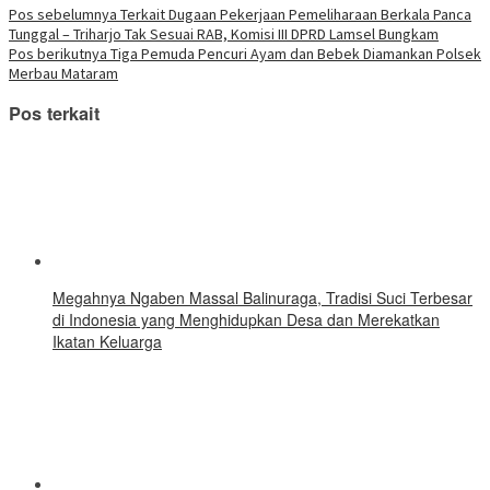
yang
yang
yang
yang
yang
yang
yang
Telegram(Membuka
Navigasi
Pos sebelumnya
Terkait Dugaan Pekerjaan Pemeliharaan Berkala Panca
baru)
baru)
baru)
baru)
baru)
baru)
baru)
di
Tunggal – Triharjo Tak Sesuai RAB, Komisi III DPRD Lamsel Bungkam
jendela
pos
yang
Pos berikutnya
Tiga Pemuda Pencuri Ayam dan Bebek Diamankan Polsek
baru)
Merbau Mataram
Pos terkait
Megahnya Ngaben Massal Balinuraga, Tradisi Suci Terbesar
di Indonesia yang Menghidupkan Desa dan Merekatkan
Ikatan Keluarga