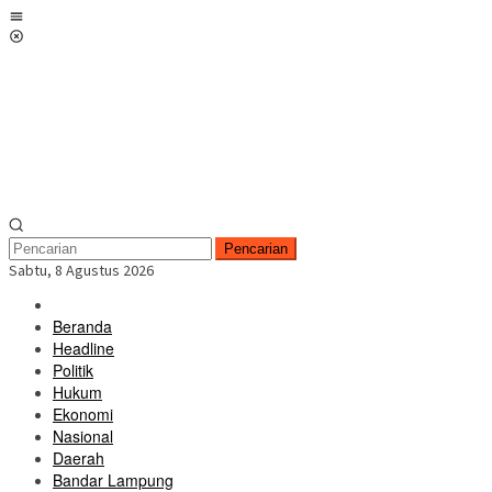
Loncat
Menu
ke
Mobile
konten
Pencarian
Sabtu, 8 Agustus 2026
Beranda
Headline
Politik
Hukum
Ekonomi
Nasional
Daerah
Bandar Lampung