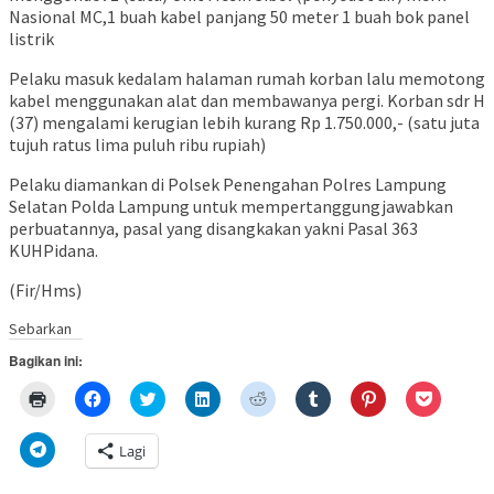
Nasional MC,1 buah kabel panjang 50 meter 1 buah bok panel
listrik
Pelaku masuk kedalam halaman rumah korban lalu memotong
kabel menggunakan alat dan membawanya pergi. Korban sdr H
(37) mengalami kerugian lebih kurang Rp 1.750.000,- (satu juta
tujuh ratus lima puluh ribu rupiah)
Pelaku diamankan di Polsek Penengahan Polres Lampung
Selatan Polda Lampung untuk mempertanggungjawabkan
perbuatannya, pasal yang disangkakan yakni Pasal 363
KUHPidana.
(Fir/Hms)
Sebarkan
Bagikan ini:
Klik
Klik
Klik
Klik
Klik
Klik
Klik
Klik
untuk
untuk
untuk
untuk
untuk
untuk
untuk
untuk
mencetak(Membuka
membagikan
berbagi
berbagi
berbagi
berbagi
berbagi
berbagi
di
di
pada
di
pada
pada
pada
via
Klik
Lagi
jendela
Facebook(Membuka
Twitter(Membuka
Linkedln(Membuka
Reddit(Membuka
Tumblr(Membuka
Pinterest(Membu
Pocket(
untuk
yang
di
di
di
di
di
di
di
berbagi
baru)
jendela
jendela
jendela
jendela
jendela
jendela
jendela
di