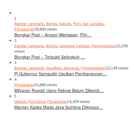
1
Bandar Lampung
,
Berita
,
Hukum
,
Pers dan Jurnalis
,
Pesawaran
29,600 views
Bongkar Post – Ancam Wartawan, Pim…
2
Bandar Lampung
,
Berita
,
Lampung Selatan
,
Pemerintahan
22,595
views
Bongkar Post – Terbukti Selingkuh,…
3
Bandar Lampung
,
Headline
,
Nasional
,
Pemerintahan
22,149 views
Pj Gubernur Samsudin Usulkan Pembangunan…
4
Pesawaran
15,660 views
Milyaran Rupiah Uang Rakyat Belum Dikemb…
5
Hukum
,
Peristiwa
,
Pesawaran
14,204 views
Mantan Kades Mada Jaya Sutrisna Dijemput…