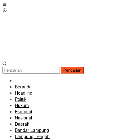
Loncat
Menu
ke
Mobile
konten
Pencarian
Beranda
Headline
Politik
Hukum
Ekonomi
Nasional
Daerah
Bandar Lampung
Lampung Tengah