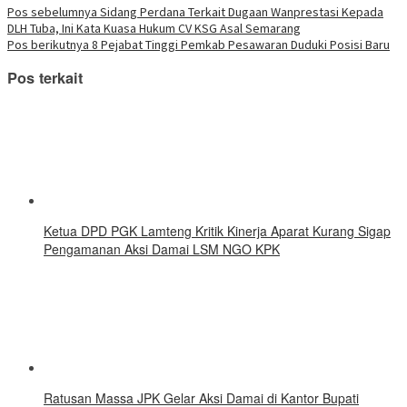
yang
yang
yang
yang
yang
yang
yang
Telegram(Membuka
Navigasi
Pos sebelumnya
Sidang Perdana Terkait Dugaan Wanprestasi Kepada
baru)
baru)
baru)
baru)
baru)
baru)
baru)
di
DLH Tuba, Ini Kata Kuasa Hukum CV KSG Asal Semarang
jendela
pos
yang
Pos berikutnya
8 Pejabat Tinggi Pemkab Pesawaran Duduki Posisi Baru
baru)
Pos terkait
Ketua DPD PGK Lamteng Kritik Kinerja Aparat Kurang Sigap
Pengamanan Aksi Damai LSM NGO KPK
Ratusan Massa JPK Gelar Aksi Damai di Kantor Bupati