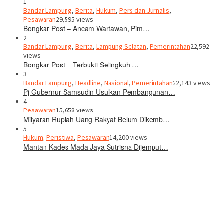
1
Bandar Lampung
,
Berita
,
Hukum
,
Pers dan Jurnalis
,
Pesawaran
29,595 views
Bongkar Post – Ancam Wartawan, Pim…
2
Bandar Lampung
,
Berita
,
Lampung Selatan
,
Pemerintahan
22,592
views
Bongkar Post – Terbukti Selingkuh,…
3
Bandar Lampung
,
Headline
,
Nasional
,
Pemerintahan
22,143 views
Pj Gubernur Samsudin Usulkan Pembangunan…
4
Pesawaran
15,658 views
Milyaran Rupiah Uang Rakyat Belum Dikemb…
5
Hukum
,
Peristiwa
,
Pesawaran
14,200 views
Mantan Kades Mada Jaya Sutrisna Dijemput…