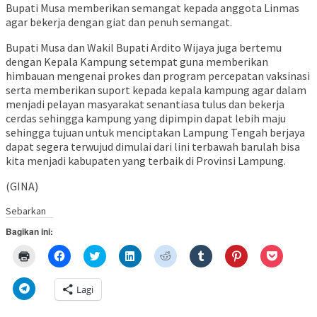
Bupati Musa memberikan semangat kepada anggota Linmas
agar bekerja dengan giat dan penuh semangat.
Bupati Musa dan Wakil Bupati Ardito Wijaya juga bertemu
dengan Kepala Kampung setempat guna memberikan
himbauan mengenai prokes dan program percepatan vaksinasi
serta memberikan suport kepada kepala kampung agar dalam
menjadi pelayan masyarakat senantiasa tulus dan bekerja
cerdas sehingga kampung yang dipimpin dapat lebih maju
sehingga tujuan untuk menciptakan Lampung Tengah berjaya
dapat segera terwujud dimulai dari lini terbawah barulah bisa
kita menjadi kabupaten yang terbaik di Provinsi Lampung.
(GINA)
Sebarkan
Bagikan ini:
Klik
Klik
Klik
Klik
Klik
Klik
Klik
Klik
untuk
untuk
untuk
untuk
untuk
untuk
untuk
untuk
mencetak(Membuka
membagikan
berbagi
berbagi
berbagi
berbagi
berbagi
berbagi
di
di
pada
di
pada
pada
pada
via
Klik
Lagi
jendela
Facebook(Membuka
Twitter(Membuka
Linkedln(Membuka
Reddit(Membuka
Tumblr(Membuka
Pinterest(Membu
Pocket(
untuk
yang
di
di
di
di
di
di
di
berbagi
baru)
jendela
jendela
jendela
jendela
jendela
jendela
jendela
di