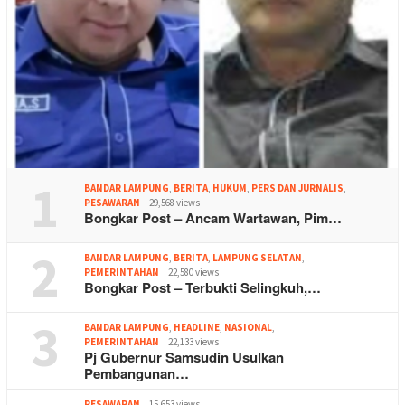
1
BANDAR LAMPUNG
,
BERITA
,
HUKUM
,
PERS DAN JURNALIS
,
PESAWARAN
29,568 views
Bongkar Post – Ancam Wartawan, Pim…
2
BANDAR LAMPUNG
,
BERITA
,
LAMPUNG SELATAN
,
PEMERINTAHAN
22,580 views
Bongkar Post – Terbukti Selingkuh,…
3
BANDAR LAMPUNG
,
HEADLINE
,
NASIONAL
,
PEMERINTAHAN
22,133 views
Pj Gubernur Samsudin Usulkan
Pembangunan…
PESAWARAN
15,653 views