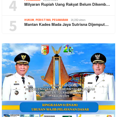
4
Milyaran Rupiah Uang Rakyat Belum Dikemb…
5
HUKUM
,
PERISTIWA
,
PESAWARAN
14,192 views
Mantan Kades Mada Jaya Sutrisna Dijemput…