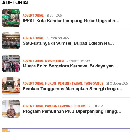
ADETORIAL
ADVERTORIAL
26 Juli 2026
IPPAT Kota Bandar Lampung Gelar Upgradin…
ADVERTORIAL
3 Desember 2025
Satu-satunya di Sumsel, Bupati Edison Ra…
ADVERTORIAL
,
MUARA ENIM
22 November 2025
Muara Enim Bergelora Karnaval Budaya yan…
ADVERTORIAL
,
HUKUM
,
PEMERINTAHAN
,
TANGGAMUS
21 Oktober 2025
Pemkab Tanggamus Mantapkan Sinergi denga…
ADVERTORIAL
,
BANDAR LAMPUNG
,
HUKUM
28 Juli 2025
Program Pemutihan PKB Diperpanjang Hingg…