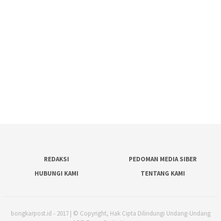
REDAKSI
PEDOMAN MEDIA SIBER
HUBUNGI KAMI
TENTANG KAMI
bongkarpost.id - 2017 | © Copyright, Hak Cipta Dilindungi Undang-Undang