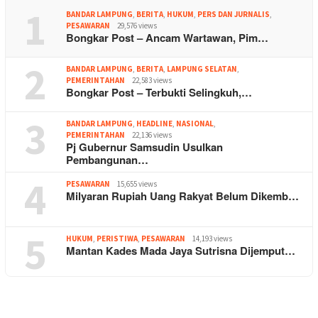
1
BANDAR LAMPUNG
,
BERITA
,
HUKUM
,
PERS DAN JURNALIS
,
PESAWARAN
29,576 views
Bongkar Post – Ancam Wartawan, Pim…
2
BANDAR LAMPUNG
,
BERITA
,
LAMPUNG SELATAN
,
PEMERINTAHAN
22,583 views
Bongkar Post – Terbukti Selingkuh,…
3
BANDAR LAMPUNG
,
HEADLINE
,
NASIONAL
,
PEMERINTAHAN
22,136 views
Pj Gubernur Samsudin Usulkan
Pembangunan…
4
PESAWARAN
15,655 views
Milyaran Rupiah Uang Rakyat Belum Dikemb…
5
HUKUM
,
PERISTIWA
,
PESAWARAN
14,193 views
Mantan Kades Mada Jaya Sutrisna Dijemput…