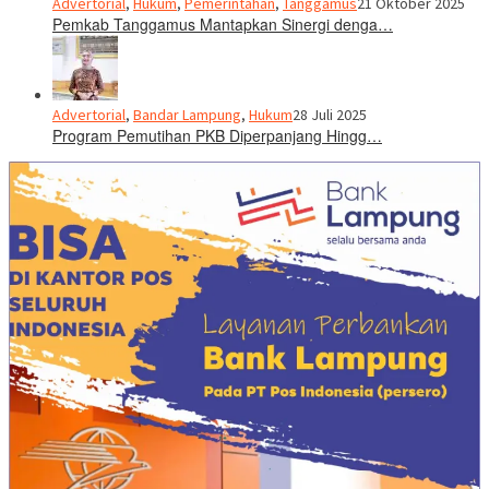
Advertorial
,
Hukum
,
Pemerintahan
,
Tanggamus
21 Oktober 2025
Pemkab Tanggamus Mantapkan Sinergi denga…
Advertorial
,
Bandar Lampung
,
Hukum
28 Juli 2025
Program Pemutihan PKB Diperpanjang Hingg…