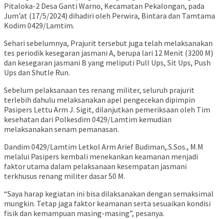
Pitaloka-2 Desa Ganti Warno, Kecamatan Pekalongan, pada
Jum’at (17/5/2024) dihadiri oleh Perwira, Bintara dan Tamtama
Kodim 0429/Lamtim.
Sehari sebelumnya, Prajurit tersebut juga telah melaksanakan
tes periodik kesegaran jasmani A, berupa lari 12 Menit (3200 M)
dan kesegaran jasmani B yang meliputi Pull Ups, Sit Ups, Push
Ups dan Shutle Run.
Sebelum pelaksanaan tes renang militer, seluruh prajurit
terlebih dahulu melaksanakan apel pengecekan dipimpin
Pasipers Lettu Arm J. Sigit, dilanjutkan pemeriksaan oleh Tim
kesehatan dari Polkesdim 0429/Lamtim kemudian
melaksanakan senam pemanasan.
Dandim 0429/Lamtim Letkol Arm Arief Budiman,.S.Sos., M.M
melalui Pasipers kembali menekankan keamanan menjadi
faktor utama dalam pelaksanaan kesempatan jasmani
terkhusus renang militer dasar 50 M.
“Saya harap kegiatan ini bisa dilaksanakan dengan semaksimal
mungkin. Tetap jaga faktor keamanan serta sesuaikan kondisi
fisik dan kemampuan masing-masing”, pesanya.