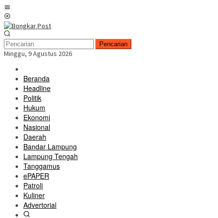
Loncat
Menu
ke
Mobile
konten
Pencarian
Minggu, 9 Agustus 2026
Beranda
Headline
Politik
Hukum
Ekonomi
Nasional
Daerah
Bandar Lampung
Lampung Tengah
Tanggamus
ePAPER
Patroli
Kuliner
Advertorial