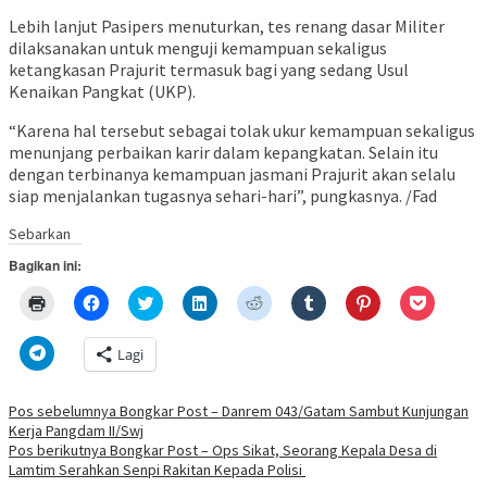
Lebih lanjut Pasipers menuturkan, tes renang dasar Militer
dilaksanakan untuk menguji kemampuan sekaligus
ketangkasan Prajurit termasuk bagi yang sedang Usul
Kenaikan Pangkat (UKP).
“Karena hal tersebut sebagai tolak ukur kemampuan sekaligus
menunjang perbaikan karir dalam kepangkatan. Selain itu
dengan terbinanya kemampuan jasmani Prajurit akan selalu
siap menjalankan tugasnya sehari-hari”, pungkasnya. /Fad
Sebarkan
Bagikan ini:
Klik
Klik
Klik
Klik
Klik
Klik
Klik
Klik
untuk
untuk
untuk
untuk
untuk
untuk
untuk
untuk
mencetak(Membuka
membagikan
berbagi
berbagi
berbagi
berbagi
berbagi
berbagi
di
di
pada
di
pada
pada
pada
via
Klik
Lagi
jendela
Facebook(Membuka
Twitter(Membuka
Linkedln(Membuka
Reddit(Membuka
Tumblr(Membuka
Pinterest(Membu
Pocket(
untuk
yang
di
di
di
di
di
di
di
berbagi
baru)
jendela
jendela
jendela
jendela
jendela
jendela
jendela
di
yang
yang
yang
yang
yang
yang
yang
Telegram(Membuka
Navigasi
Pos sebelumnya
Bongkar Post – Danrem 043/Gatam Sambut Kunjungan
baru)
baru)
baru)
baru)
baru)
baru)
baru)
di
Kerja Pangdam II/Swj
jendela
pos
yang
Pos berikutnya
Bongkar Post – Ops Sikat, Seorang Kepala Desa di
baru)
Lamtim Serahkan Senpi Rakitan Kepada Polisi