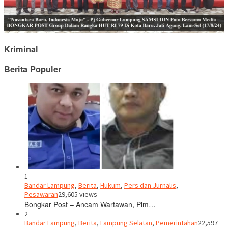
Kriminal
Berita Populer
1
Bandar Lampung
,
Berita
,
Hukum
,
Pers dan Jurnalis
,
Pesawaran
29,605 views
Bongkar Post – Ancam Wartawan, Pim…
2
Bandar Lampung
,
Berita
,
Lampung Selatan
,
Pemerintahan
22,597