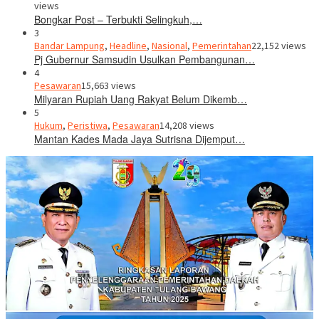
views
Bongkar Post – Terbukti Selingkuh,…
3
Bandar Lampung
,
Headline
,
Nasional
,
Pemerintahan
22,152 views
Pj Gubernur Samsudin Usulkan Pembangunan…
4
Pesawaran
15,663 views
Milyaran Rupiah Uang Rakyat Belum Dikemb…
5
Hukum
,
Peristiwa
,
Pesawaran
14,208 views
Mantan Kades Mada Jaya Sutrisna Dijemput…