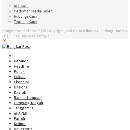
REDAKSI
Pedoman Media Siber
Hubungi Kami
Tentang Kami
bongkarpost.id - 2017 | © Copyright, Hak Cipta Dilindungi Undang-Undang
| PT. Tunas Berita Nusantara
Beranda
Headline
Politik
Hukum
Ekonomi
Nasional
Daerah
Bandar Lampung
Lampung Tengah
Tanggamus
ePAPER
Patroli
Kuliner
Advertorial