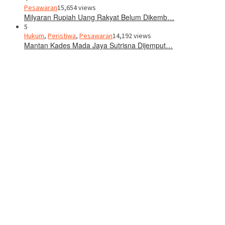
Pesawaran
15,654 views
Milyaran Rupiah Uang Rakyat Belum Dikemb…
5
Hukum
,
Peristiwa
,
Pesawaran
14,192 views
Mantan Kades Mada Jaya Sutrisna Dijemput…