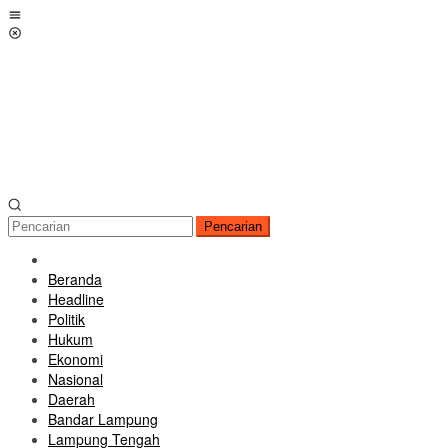
Loncat
Menu
ke
Mobile
konten
Pencarian
Beranda
Headline
Politik
Hukum
Ekonomi
Nasional
Daerah
Bandar Lampung
Lampung Tengah