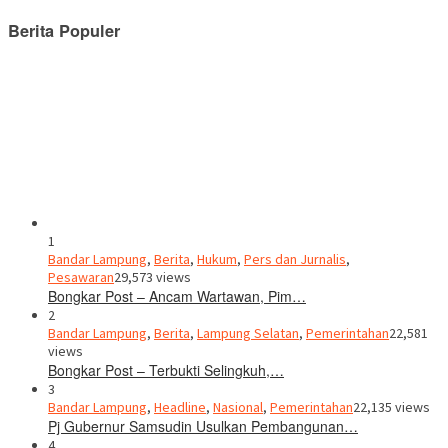
Berita Populer
1
Bandar Lampung
,
Berita
,
Hukum
,
Pers dan Jurnalis
,
Pesawaran
29,573 views
Bongkar Post – Ancam Wartawan, Pim…
2
Bandar Lampung
,
Berita
,
Lampung Selatan
,
Pemerintahan
22,581
views
Bongkar Post – Terbukti Selingkuh,…
3
Bandar Lampung
,
Headline
,
Nasional
,
Pemerintahan
22,135 views
Pj Gubernur Samsudin Usulkan Pembangunan…
4