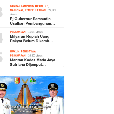
3
BANDAR LAMPUNG
,
HEADLINE
,
NASIONAL
,
PEMERINTAHAN
22,143
views
Pj Gubernur Samsudin
Usulkan Pembangunan…
4
PESAWARAN
15,657 views
Milyaran Rupiah Uang
Rakyat Belum Dikemb…
5
HUKUM
,
PERISTIWA
,
PESAWARAN
14,200 views
Mantan Kades Mada Jaya
Sutrisna Dijemput…