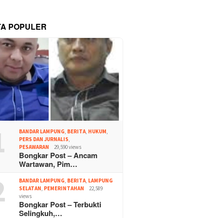
TA POPULER
1
BANDAR LAMPUNG
,
BERITA
,
HUKUM
,
PERS DAN JURNALIS
,
PESAWARAN
29,590 views
Bongkar Post – Ancam
Wartawan, Pim…
2
BANDAR LAMPUNG
,
BERITA
,
LAMPUNG
SELATAN
,
PEMERINTAHAN
22,589
views
Bongkar Post – Terbukti
Selingkuh,…