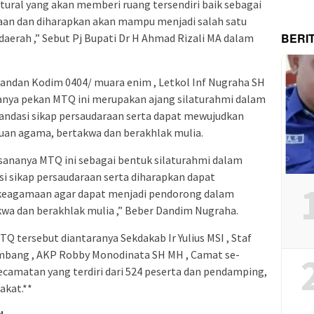
ltural yang akan memberi ruang tersendiri baik sebagai
an dan diharapkan akan mampu menjadi salah satu
BERI
aerah ,” Sebut Pj Bupati Dr H Ahmad Rizali MA dalam
ndan Kodim 0404/ muara enim , Letkol Inf Nugraha SH
ya pekan MTQ ini merupakan ajang silaturahmi dalam
andasi sikap persaudaraan serta dapat mewujudkan
an agama, bertakwa dan berakhlak mulia.
sananya MTQ ini sebagai bentuk silaturahmi dalam
i sikap persaudaraan serta diharapkan dapat
keagamaan agar dapat menjadi pendorong dalam
a dan berakhlak mulia ,” Beber Dandim Nugraha.
Q tersebut diantaranya Sekdakab Ir Yulius MSI , Staf
umbang , AKP Robby Monodinata SH MH , Camat se-
ecamatan yang terdiri dari 524 peserta dan pendamping,
akat.**