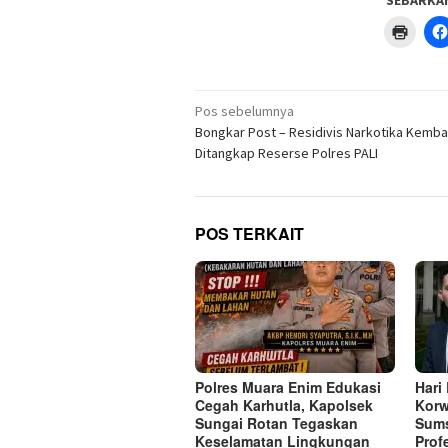
SEBARKA
Klik
untuk
menc
di
jendel
yang
Navigasi
baru)
Pos sebelumnya
pos
Bongkar Post – Residivis Narkotika Kembal
Ditangkap Reserse Polres PALI
POS TERKAIT
Polres Muara Enim Edukasi
Hari
Cegah Karhutla, Kapolsek
Korw
Sungai Rotan Tegaskan
Sums
Keselamatan Lingkungan
Prof