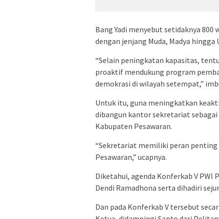
Bang Yadi menyebut setidaknya 800 
dengan jenjang Muda, Madya hingga
“Selain peningkatan kapasitas, ten
proaktif mendukung program pemban
demokrasi di wilayah setempat,” imb
Untuk itu, guna meningkatkan keak
dibangun kantor sekretariat sebagai
Kabupaten Pesawaran.
“Sekretariat memiliki peran pentin
Pesawaran,” ucapnya.
Diketahui, agenda Konferkab V PWI 
Dendi Ramadhona serta dihadiri se
Dan pada Konferkab V tersebut secara
Ketua, didampingi Sapto dari Pelitan