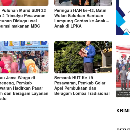
, Puluhan Murid SDN 22
Peringati HAN ke-42, Batin
 2 Trimulyo Pesawaran
Wulan Salurkan Bantuan
cunan Diduga usai
Lampung Cerdas ke Anak –
sumsi makanan MBG
Anak di LPKA
au Jama Warga di
Semarak HUT Ke-19
neneng, Pemkab
Pesawaran, Pemkab Gelar
waran Hadirkan Pasar
Apel Pembukaan dan
h dan Beragam Layanan
Beragam Lomba Tradisional
adu
KRIM