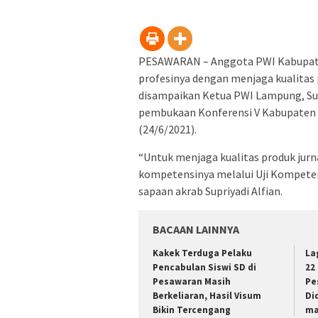
jendel
yang
baru)
PESAWARAN – Anggota PWI Kabupate
profesinya dengan menjaga kualitas p
disampaikan Ketua PWI Lampung, Su
pembukaan Konferensi V Kabupaten 
(24/6/2021).
“Untuk menjaga kualitas produk jurn
kompetensinya melalui Uji Kompetens
sapaan akrab Supriyadi Alfian.
BACAAN LAINNYA
Kakek Terduga Pelaku
La
Pencabulan Siswi SD di
22
Pesawaran Masih
Pe
Berkeliaran, Hasil Visum
Di
Bikin Tercengang
ma