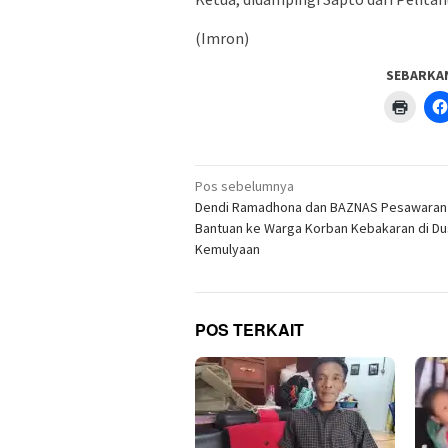
(Imron)
SEBARKA
Klik
untuk
menc
di
jendel
yang
Navigasi
baru)
Pos sebelumnya
pos
Dendi Ramadhona dan BAZNAS Pesawaran 
Bantuan ke Warga Korban Kebakaran di D
Kemulyaan
POS TERKAIT