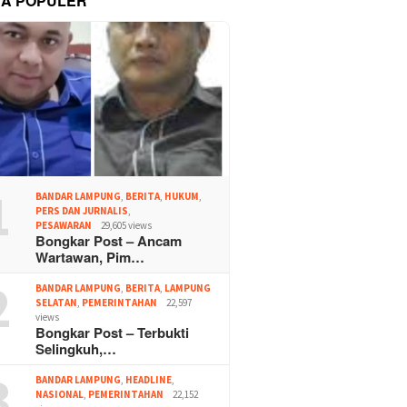
TA POPULER
1
BANDAR LAMPUNG
,
BERITA
,
HUKUM
,
PERS DAN JURNALIS
,
PESAWARAN
29,605 views
Bongkar Post – Ancam
Wartawan, Pim…
2
BANDAR LAMPUNG
,
BERITA
,
LAMPUNG
SELATAN
,
PEMERINTAHAN
22,597
views
Bongkar Post – Terbukti
Selingkuh,…
3
BANDAR LAMPUNG
,
HEADLINE
,
NASIONAL
,
PEMERINTAHAN
22,152