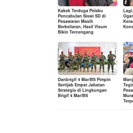
Kakek Terduga Pelaku
Lagi
Pencabulan Siswi SD di
Ogan
Pesawaran Masih
Kera
Berkeliaran, Hasil Visum
Kon
Bikin Tercengang
Danbrigif 4 Mar/BS Pimpin
Manj
Sertijab Empat Jabatan
Tegi
Strategis di Lingkungan
Pesa
Brigif 4 Mar/BS
Mura
Terp