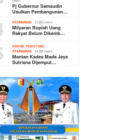
views
Pj Gubernur Samsudin
Usulkan Pembangunan…
4
PESAWARAN
15,663 views
Milyaran Rupiah Uang
Rakyat Belum Dikemb…
5
HUKUM
,
PERISTIWA
,
PESAWARAN
14,208 views
Mantan Kades Mada Jaya
Sutrisna Dijemput…