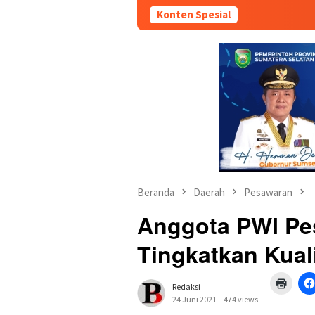
Konten Spesial
Beranda
Daerah
Pesawaran
Anggota PWI Pe
Tingkatkan Kuali
Klik
Redaksi
untuk
mence
24 Juni 2021
474 views
di