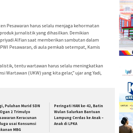
a
Facebook(Membuka
Twitter(Membuka
Linkedln(Membuka
Reddit(Membuka
Tumblr(Membuka
Pinterest(Membuka
Pocket(Membuka
Telegram(Membuka
di
di
di
di
di
di
di
di
jendela
jendela
jendela
jendela
jendela
jendela
jendela
jendela
yang
yang
yang
yang
yang
yang
yang
yang
baru)
baru)
baru)
baru)
baru)
baru)
baru)
baru)
n Pesawaran harus selalu menjaga kehormatan
roduk jurnalistik yang dihasilkan. Demikian
priyadi Alfian saat memberikan sambutan dalam
PWI Pesawaran, di aula pemkab setempat, Kamis
alistik, tentu wartawan harus selalu meningkatkan
i Wartawan (UKW) yang kita gelar,” ujar ang Yadi,
gi, Puluhan Murid SDN
Peringati HAN ke-42, Batin
 Ogan 2 Trimulyo
Wulan Salurkan Bantuan
sawaran Keracunan
Lampung Cerdas ke Anak –
duga usai Konsumsi
Anak di LPKA
kanan MBG