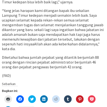
Timur kedepan bisa lebih baik lagi,” ujarnya.
“Yang jelas harapan kami ditangan bapak ibu sekalian
Lampung Timur kedepan menjadi semakin lebih baik. Saya
ucapkan selamat kepada rekan-rekan semua selamat
mengemban tugas dan selamat menjalankan tanggung jawab
dikantor yang baru. sekali lagi saya ingatkan bahwa jabatan ini
adalah amanah bukan saja mendapatkan hak tapi juga harus
memenuhi kewajiban dari jabatan tersebut, lakukan dengan
sepenuh hati insyaaAllah akan ada keberkahan didalamnya,”
kata dia.
Diketahui bahwa jumlah pejabat yang dilantik berjumlah 88
orang dengan rincian pejabat administrator berjumlah 46
orang dan pejabat pengawas berjumlah 42 orang.
(FAD)
Sebarkan
Bagikan ini:
Klik
Klik
Klik
Klik
Klik
Klik
Klik
Klik
untuk
untuk
untuk
untuk
untuk
untuk
untuk
untuk
mencetak(Membuka
membagikan
berbagi
berbagi
berbagi
berbagi
berbagi
berbagi