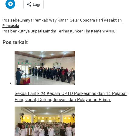
di
di
pada
di
pada
pada
pada
via
Klik
Lagi
jendela
Facebook(Membuka
Twitter(Membuka
Linkedln(Membuka
Reddit(Membuka
Tumblr(Membuka
Pinterest(Membu
Pocket(
untuk
yang
di
di
di
di
di
di
di
berbagi
baru)
jendela
jendela
jendela
jendela
jendela
jendela
jendela
di
yang
yang
yang
yang
yang
yang
yang
Telegram(Membuka
Navigasi
Pos sebelumnya
Pemkab Way Kanan Gelar Upacara Hari Kesaktian
baru)
baru)
baru)
baru)
baru)
baru)
baru)
di
Pancasila
jendela
pos
yang
Pos berikutnya
Bupati Lamtim Terima Kunker Tim KemenPANRB
baru)
Pos terkait
‎Sekda Lantik 24 Kepala UPTD Puskesmas dan 14 Pejabat
Fungsional, Dorong Inovasi dan Pelayanan Prima ‎