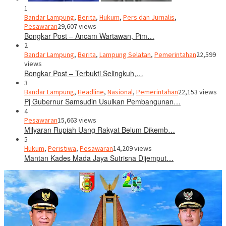
1
Bandar Lampung
,
Berita
,
Hukum
,
Pers dan Jurnalis
,
Pesawaran
29,607 views
Bongkar Post – Ancam Wartawan, Pim…
2
Bandar Lampung
,
Berita
,
Lampung Selatan
,
Pemerintahan
22,599
views
Bongkar Post – Terbukti Selingkuh,…
3
Bandar Lampung
,
Headline
,
Nasional
,
Pemerintahan
22,153 views
Pj Gubernur Samsudin Usulkan Pembangunan…
4
Pesawaran
15,663 views
Milyaran Rupiah Uang Rakyat Belum Dikemb…
5
Hukum
,
Peristiwa
,
Pesawaran
14,209 views
Mantan Kades Mada Jaya Sutrisna Dijemput…