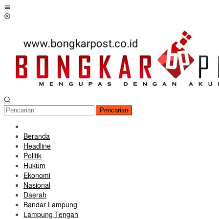
Loncat
Menu
ke
Mobile
konten
Pencarian
Beranda
Headline
Politik
Hukum
Ekonomi
Nasional
Daerah
Bandar Lampung
Lampung Tengah