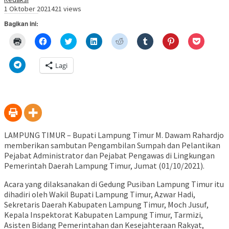
1 Oktober 2021
421 views
Bagikan ini:
Klik
Klik
Klik
Klik
Klik
Klik
Klik
Klik
untuk
untuk
untuk
untuk
untuk
untuk
untuk
untuk
mencetak(Membuka
membagikan
berbagi
berbagi
berbagi
berbagi
berbagi
berbagi
di
di
pada
di
pada
pada
pada
via
Klik
Lagi
jendela
Facebook(Membuka
Twitter(Membuka
Linkedln(Membuka
Reddit(Membuka
Tumblr(Membuka
Pinterest(Membu
Pocket(
untuk
yang
di
di
di
di
di
di
di
berbagi
baru)
jendela
jendela
jendela
jendela
jendela
jendela
jendela
di
yang
yang
yang
yang
yang
yang
yang
Telegram(Membuka
baru)
baru)
baru)
baru)
baru)
baru)
baru)
di
jendela
yang
baru)
LAMPUNG TIMUR – Bupati Lampung Timur M. Dawam Rahardjo
memberikan sambutan Pengambilan Sumpah dan Pelantikan
Pejabat Administrator dan Pejabat Pengawas di Lingkungan
Pemerintah Daerah Lampung Timur, Jumat (01/10/2021).
Acara yang dilaksanakan di Gedung Pusiban Lampung Timur itu
dihadiri oleh Wakil Bupati Lampung Timur, Azwar Hadi,
Sekretaris Daerah Kabupaten Lampung Timur, Moch Jusuf,
Kepala Inspektorat Kabupaten Lampung Timur, Tarmizi,
Asisten Bidang Pemerintahan dan Kesejahteraan Rakyat,