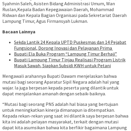
Syahmin Saleh, Asisten Bidang Administrasi Umum, Wan
Ruslan,Kepala Badan Kepegawaian Daerah, Mohammad
Ridwan dan Kepala Bagian Organisasi pada Sekretariat Daerah
Lampung Timur, Agus Firmansyah Lukman.
Bacaan Lainnya
‎Sekda Lantik 24 Kepala UPTD Puskesmas dan 14 Pejabat
Fungsional, Dorong Inovasi dan Pelayanan Prima ‎
Bupati Ela Buka Program “Lampung Timur Berhaji”
Bupati Lampung Timur Tinjau Realisasi Program Listrik
Masuk Sawah, Siapkan Subsidi KWH untuk Petani
Mengawali arahannya Bupati Dawam menjelaskan bahwa
mutasi bagi seorang Aparatur Sipil Negara adalah hal yang
wajar. Ia juga berpesan kepada peserta yang dilantik untuk
dapat menjalankan amanah dengan sebaik-baiknya.
“Mutasi bagi seorang PNS adalah hal biasa yang bertujuan
untuk meningkatkan kinerja dimanapun ia ditempatkan.
Kepada rekan-rekan yang saat ini dilantik saya berpesan bahwa
kita ini adalah pelayan masyarakat, terkait dengan mutasi
dapat kita asumsikan bahwa kita berfikir bagaimana Lampung