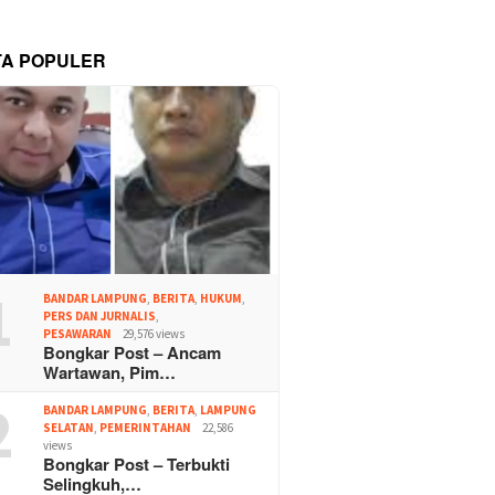
TA POPULER
1
BANDAR LAMPUNG
,
BERITA
,
HUKUM
,
PERS DAN JURNALIS
,
PESAWARAN
29,576 views
Bongkar Post – Ancam
Wartawan, Pim…
2
BANDAR LAMPUNG
,
BERITA
,
LAMPUNG
SELATAN
,
PEMERINTAHAN
22,586
views
Bongkar Post – Terbukti
Selingkuh,…