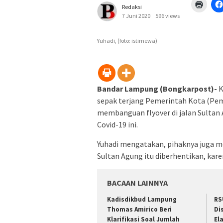
Klik
Redaksi
untuk
mence
7 Juni 2020
596 views
di
jendel
yang
Yuhadi, (foto: istimewa)
baru)
Bandar Lampung (Bongkarpost)-
K
sepak terjang Pemerintah Kota (Pem
membanguan flyover di jalan Sultan
Covid-19 ini.
Yuhadi mengatakan, pihaknya juga m
Sultan Agung itu diberhentikan, kar
BACAAN LAINNYA
Kadisdikbud Lampung
RS
Thomas Amirico Beri
Di
Klarifikasi Soal Jumlah
El