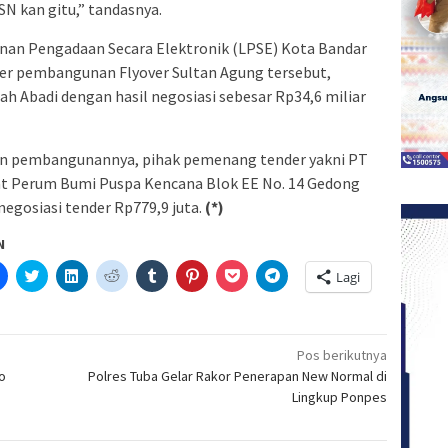
SN kan gitu,” tandasnya.
anan Pengadaan Secara Elektronik (LPSE) Kota Bandar
er pembangunan Flyover Sultan Agung tersebut,
 Abadi dengan hasil negosiasi sebesar Rp34,6 miliar
n pembangunannya, pihak pemenang tender yakni PT
at Perum Bumi Puspa Kencana Blok EE No. 14 Gedong
negosiasi tender Rp779,9 juta.
(*)
N
Klik
Klik
Klik
Klik
Klik
Klik
Klik
Klik
Lagi
untuk
untuk
untuk
untuk
untuk
untuk
untuk
untuk
etak(Membuka
membagikan
berbagi
berbagi
berbagi
berbagi
berbagi
berbagi
berbagi
di
pada
di
pada
pada
pada
via
di
a
Facebook(Membuka
Twitter(Membuka
Linkedln(Membuka
Reddit(Membuka
Tumblr(Membuka
Pinterest(Membuka
Pocket(Membuka
Telegram(Membuka
di
di
di
di
di
di
di
di
jendela
jendela
jendela
jendela
jendela
jendela
jendela
jendela
Pos berikutnya
yang
yang
yang
yang
yang
yang
yang
yang
o
Polres Tuba Gelar Rakor Penerapan New Normal di
baru)
baru)
baru)
baru)
baru)
baru)
baru)
baru)
Lingkup Ponpes