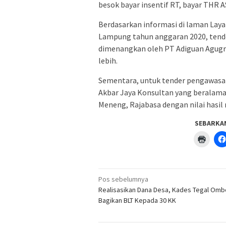
besok bayar insentif RT, bayar THR A
Berdasarkan informasi di laman Lay
Lampung tahun anggaran 2020, tend
dimenangkan oleh PT Adiguan Agugrah
lebih.
Sementara, untuk tender pengawasa
Akbar Jaya Konsultan yang beralam
Meneng, Rajabasa dengan nilai hasil 
SEBARKA
Klik
untuk
menc
di
jendel
yang
Navigasi
baru)
Pos sebelumnya
pos
Realisasikan Dana Desa, Kades Tegal Omb
Bagikan BLT Kepada 30 KK