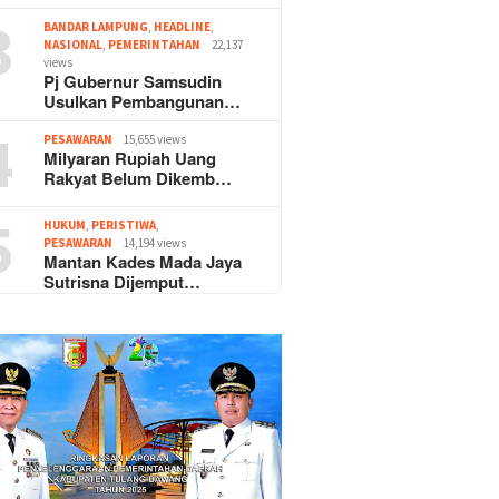
3
BANDAR LAMPUNG
,
HEADLINE
,
NASIONAL
,
PEMERINTAHAN
22,137
views
Pj Gubernur Samsudin
Usulkan Pembangunan…
4
PESAWARAN
15,655 views
Milyaran Rupiah Uang
Rakyat Belum Dikemb…
5
HUKUM
,
PERISTIWA
,
PESAWARAN
14,194 views
Mantan Kades Mada Jaya
Sutrisna Dijemput…