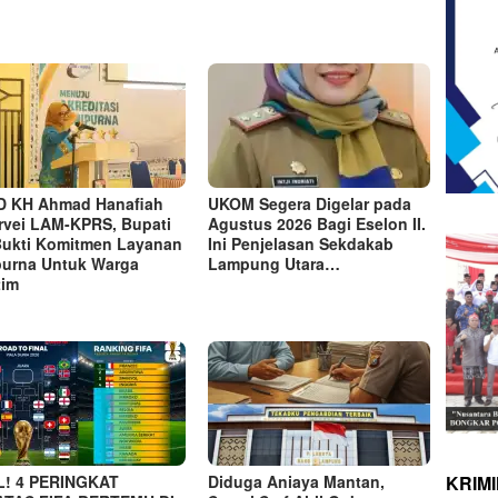
 KH Ahmad Hanafiah
UKOM Segera Digelar pada
rvei LAM-KPRS, Bupati
Agustus 2026 Bagi Eselon II.
Bukti Komitmen Layanan
Ini Penjelasan Sekdakab
purna Untuk Warga
Lampung Utara…
tim
KRIM
L! 4 PERINGKAT
Diduga Aniaya Mantan,