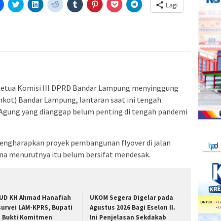
Klik
Klik
Klik
Klik
Klik
Klik
Klik
Klik
Lagi
untuk
untuk
untuk
untuk
untuk
untuk
untuk
untuk
tak(Membuka
membagikan
berbagi
berbagi
berbagi
berbagi
berbagi
berbagi
berbagi
di
pada
di
pada
pada
pada
via
di
a
Facebook(Membuka
Twitter(Membuka
Linkedln(Membuka
Reddit(Membuka
Tumblr(Membuka
Pinterest(Membuka
Pocket(Membuka
Telegram(Membuka
di
di
di
di
di
di
di
di
jendela
jendela
jendela
jendela
jendela
jendela
jendela
jendela
yang
yang
yang
yang
yang
yang
yang
yang
baru)
baru)
baru)
baru)
baru)
baru)
baru)
baru)
etua Komisi III DPRD Bandar Lampung menyinggung
kot) Bandar Lampung, lantaran saat ini tengah
 Agung yang dianggap belum penting di tengah pandemi
engharapkan proyek pembangunan flyover di jalan
ena menurutnya itu belum bersifat mendesak.
UD KH Ahmad Hanafiah
UKOM Segera Digelar pada
survei LAM-KPRS, Bupati
Agustus 2026 Bagi Eselon II.
a Bukti Komitmen
Ini Penjelasan Sekdakab